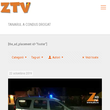
TANARUL A CONDUS DROGAT
[the_ad_placement id="footer"]
Categorii
Tag-uri
Autori
Vezi toate
22 octombrie 2019