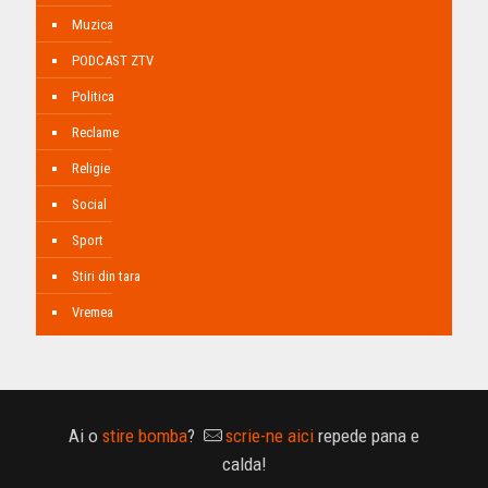
Muzica
PODCAST ZTV
Politica
Reclame
Religie
Social
Sport
Stiri din tara
Vremea
Ai o
stire bomba
?
scrie-ne aici
repede pana e
calda!