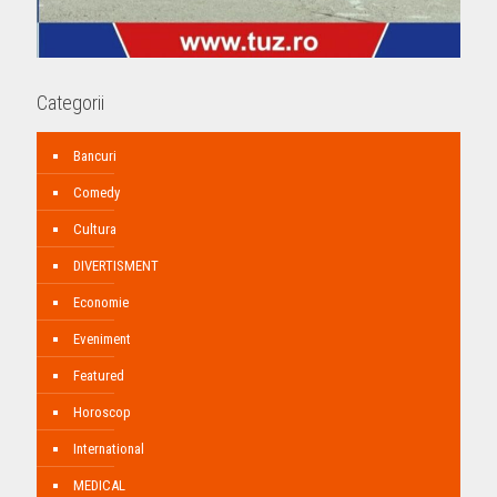
Categorii
Bancuri
Comedy
Cultura
DIVERTISMENT
Economie
Eveniment
Featured
Horoscop
International
MEDICAL