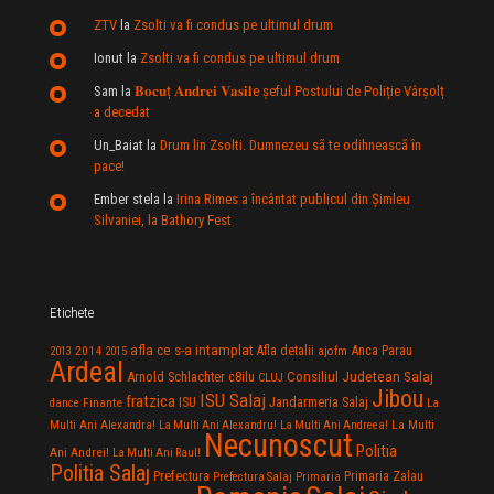
ZTV
la
Zsolti va fi condus pe ultimul drum
Ionut
la
Zsolti va fi condus pe ultimul drum
Sam
la
𝐁𝐨𝐜𝐮ț 𝐀𝐧𝐝𝐫𝐞𝐢 𝐕𝐚𝐬𝐢𝐥e şeful Postului de Poliție Vârșolț
a decedat
Un_Baiat
la
Drum lin Zsolti. Dumnezeu sã te odihneascã în
pace!
Ember stela
la
Irina Rimes a încântat publicul din Şimleu
Silvaniei, la Bathory Fest
Etichete
afla ce s-a intamplat
Anca Parau
2014
Afla detalii
2013
2015
ajofm
Ardeal
Consiliul Judetean Salaj
Arnold Schlachter
c8ilu
CLUJ
Jibou
ISU Salaj
fratzica
Jandarmeria Salaj
Finante
ISU
dance
La
La Multi
Multi Ani Alexandra!
La Multi Ani Alexandru!
La Multi Ani Andreea!
Necunoscut
Politia
Ani Andrei!
La Multi Ani Raul!
Politia Salaj
Prefectura
Primaria Zalau
Prefectura Salaj
Primaria