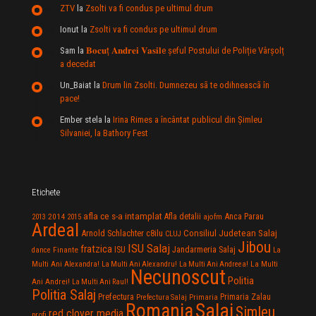
ZTV
la
Zsolti va fi condus pe ultimul drum
Ionut
la
Zsolti va fi condus pe ultimul drum
Sam
la
𝐁𝐨𝐜𝐮ț 𝐀𝐧𝐝𝐫𝐞𝐢 𝐕𝐚𝐬𝐢𝐥e şeful Postului de Poliție Vârșolț
a decedat
Un_Baiat
la
Drum lin Zsolti. Dumnezeu sã te odihneascã în
pace!
Ember stela
la
Irina Rimes a încântat publicul din Şimleu
Silvaniei, la Bathory Fest
Etichete
afla ce s-a intamplat
Anca Parau
2014
Afla detalii
2013
2015
ajofm
Ardeal
Consiliul Judetean Salaj
Arnold Schlachter
c8ilu
CLUJ
Jibou
ISU Salaj
fratzica
Jandarmeria Salaj
Finante
ISU
dance
La
La Multi
Multi Ani Alexandra!
La Multi Ani Alexandru!
La Multi Ani Andreea!
Necunoscut
Politia
Ani Andrei!
La Multi Ani Raul!
Politia Salaj
Prefectura
Primaria Zalau
Prefectura Salaj
Primaria
Salaj
Romania
Simleu
red clover media
profi