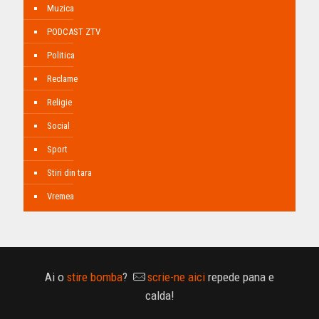
Muzica
PODCAST ZTV
Politica
Reclame
Religie
Social
Sport
Stiri din tara
Vremea
Ai o
stire bomba
?
scrie-ne aici
repede pana e
calda!