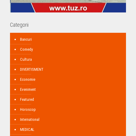
Categorii
Bancuri
Comedy
Cultura
DIVERTISMENT
Economie
Eveniment
Featured
Horoscop
International
MEDICAL