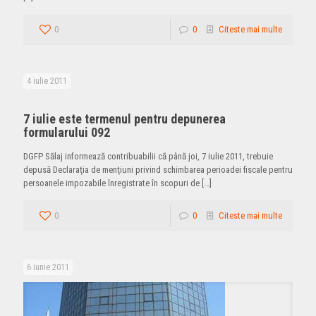
0
0
Citeste mai multe
4 iulie 2011
7 iulie este termenul pentru depunerea
formularului 092
DGFP Sălaj informează contribuabilii că până joi, 7 iulie 2011, trebuie
depusă Declaraţia de menţiuni privind schimbarea perioadei fiscale pentru
persoanele impozabile înregistrate în scopuri de
[…]
0
0
Citeste mai multe
6 iunie 2011