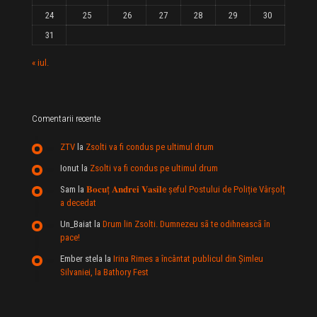
24
25
26
27
28
29
30
31
« iul.
Comentarii recente
ZTV
la
Zsolti va fi condus pe ultimul drum
Ionut
la
Zsolti va fi condus pe ultimul drum
Sam
la
𝐁𝐨𝐜𝐮ț 𝐀𝐧𝐝𝐫𝐞𝐢 𝐕𝐚𝐬𝐢𝐥e şeful Postului de Poliție Vârșolț
a decedat
Un_Baiat
la
Drum lin Zsolti. Dumnezeu sã te odihneascã în
pace!
Ember stela
la
Irina Rimes a încântat publicul din Şimleu
Silvaniei, la Bathory Fest