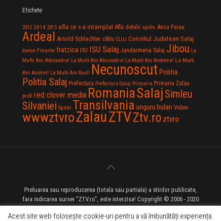
Etichete
afla ce s-a intamplat
Anca Parau
2014
Afla detalii
2013
2015
ajofm
Ardeal
Consiliul Judetean Salaj
Arnold Schlachter
c8ilu
CLUJ
Jibou
ISU Salaj
fratzica
Jandarmeria Salaj
Finante
ISU
dance
La
La Multi
Multi Ani Alexandra!
La Multi Ani Alexandru!
La Multi Ani Andreea!
Necunoscut
Politia
Ani Andrei!
La Multi Ani Raul!
Politia Salaj
Prefectura
Primaria Zalau
Prefectura Salaj
Primaria
Salaj
Romania
Simleu
red clover media
profi
Transilvania
Silvaniei
unguru bulan
Video
Spital
Zalau
ZTV
wwwztvro
Ztv.ro
ztvro
Preluarea sau reproducerea (totala sau partiala) a stirilor publicate,
fara indicarea sursei "ZTV.ro", este interzisa! Copyright © 2006 - 2020
ZTV.ro - Televiziune pe Internet - Zalau TV
Acest site web folosește cookie-uri pentru a vă îmbunătăți experiența.