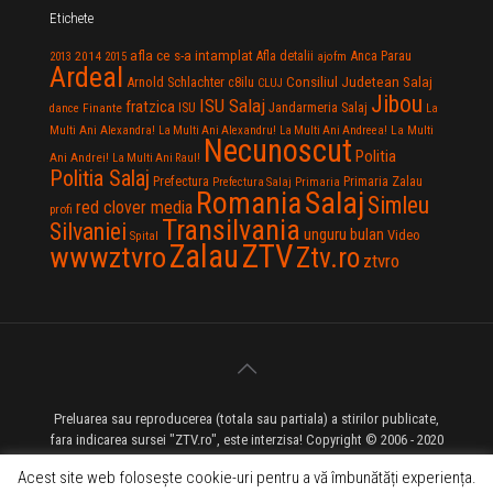
Etichete
afla ce s-a intamplat
Anca Parau
2014
Afla detalii
2013
2015
ajofm
Ardeal
Consiliul Judetean Salaj
Arnold Schlachter
c8ilu
CLUJ
Jibou
ISU Salaj
fratzica
Jandarmeria Salaj
Finante
ISU
dance
La
La Multi
Multi Ani Alexandra!
La Multi Ani Alexandru!
La Multi Ani Andreea!
Necunoscut
Politia
Ani Andrei!
La Multi Ani Raul!
Politia Salaj
Prefectura
Primaria Zalau
Prefectura Salaj
Primaria
Salaj
Romania
Simleu
red clover media
profi
Transilvania
Silvaniei
unguru bulan
Video
Spital
Zalau
ZTV
wwwztvro
Ztv.ro
ztvro
Preluarea sau reproducerea (totala sau partiala) a stirilor publicate,
fara indicarea sursei "ZTV.ro", este interzisa! Copyright © 2006 - 2020
ZTV.ro - Televiziune pe Internet - Zalau TV
Acest site web folosește cookie-uri pentru a vă îmbunătăți experiența.