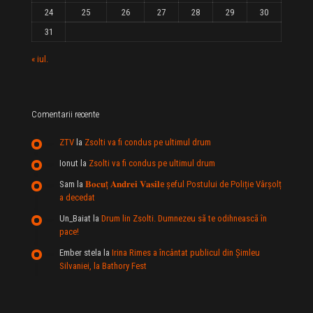
24
25
26
27
28
29
30
31
« iul.
Comentarii recente
ZTV
la
Zsolti va fi condus pe ultimul drum
Ionut
la
Zsolti va fi condus pe ultimul drum
Sam
la
𝐁𝐨𝐜𝐮ț 𝐀𝐧𝐝𝐫𝐞𝐢 𝐕𝐚𝐬𝐢𝐥e şeful Postului de Poliție Vârșolț
a decedat
Un_Baiat
la
Drum lin Zsolti. Dumnezeu sã te odihneascã în
pace!
Ember stela
la
Irina Rimes a încântat publicul din Şimleu
Silvaniei, la Bathory Fest