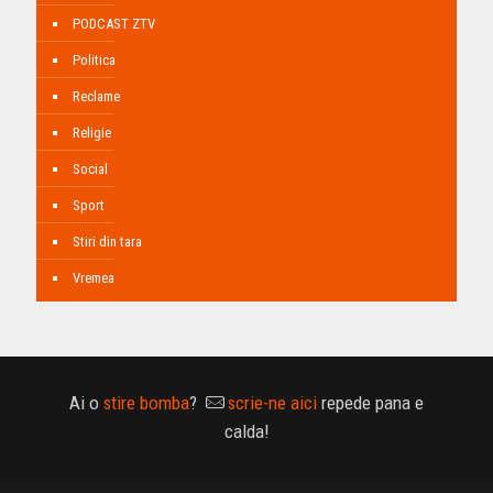
PODCAST ZTV
Politica
Reclame
Religie
Social
Sport
Stiri din tara
Vremea
Ai o
stire bomba
?
scrie-ne aici
repede pana e
calda!