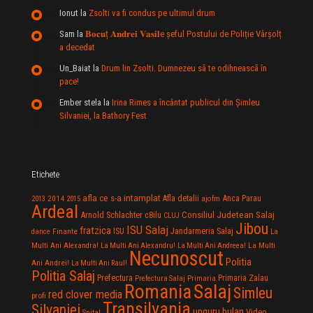
Ionut
la
Zsolti va fi condus pe ultimul drum
Sam
la
𝐁𝐨𝐜𝐮ț 𝐀𝐧𝐝𝐫𝐞𝐢 𝐕𝐚𝐬𝐢𝐥e şeful Postului de Poliție Vârșolț
a decedat
Un_Baiat
la
Drum lin Zsolti. Dumnezeu sã te odihneascã în
pace!
Ember stela
la
Irina Rimes a încântat publicul din Şimleu
Silvaniei, la Bathory Fest
Etichete
afla ce s-a intamplat
Anca Parau
2014
Afla detalii
2013
2015
ajofm
Ardeal
Consiliul Judetean Salaj
Arnold Schlachter
c8ilu
CLUJ
Jibou
ISU Salaj
fratzica
Jandarmeria Salaj
Finante
ISU
dance
La
La Multi
Multi Ani Alexandra!
La Multi Ani Alexandru!
La Multi Ani Andreea!
Necunoscut
Politia
Ani Andrei!
La Multi Ani Raul!
Politia Salaj
Prefectura
Primaria Zalau
Prefectura Salaj
Primaria
Salaj
Romania
Simleu
red clover media
profi
Transilvania
Silvaniei
unguru bulan
Video
Spital