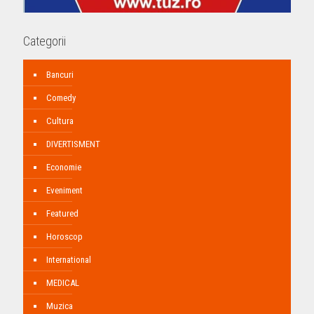
Categorii
Bancuri
Comedy
Cultura
DIVERTISMENT
Economie
Eveniment
Featured
Horoscop
International
MEDICAL
Muzica