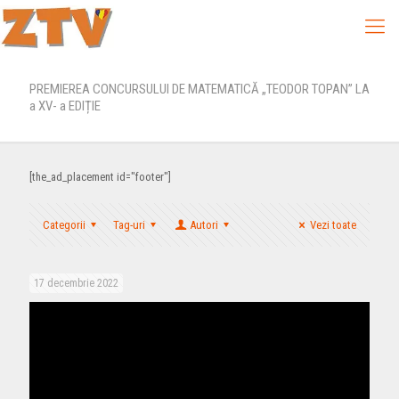
PREMIEREA CONCURSULUI DE MATEMATICĂ „TEODOR TOPAN” LA
a XV- a EDIȚIE
[the_ad_placement id="footer"]
Categorii
Tag-uri
Autori
Vezi toate
17 decembrie 2022