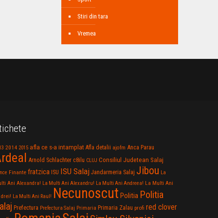
Stiri din tara
Vremea
tichete
afla ce s-a intamplat
Anca Parau
2014
Afla detalii
13
2015
ajofm
rdeal
Consiliul Judetean Salaj
Arnold Schlachter
c8ilu
CLUJ
Jibou
ISU Salaj
fratzica
Jandarmeria Salaj
Finante
ISU
nce
La
La Multi Ani
lti Ani Alexandra!
La Multi Ani Alexandru!
La Multi Ani Andreea!
Necunoscut
Politia
Politia
drei!
La Multi Ani Raul!
alaj
red clover
Prefectura
Primaria Zalau
profi
Prefectura Salaj
Primaria