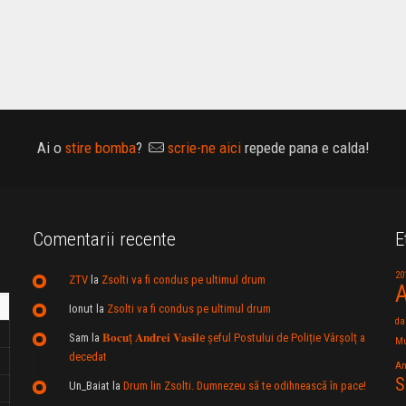
Ai o
stire bomba
?
scrie-ne aici
repede pana e calda!
Comentarii recente
E
20
ZTV
la
Zsolti va fi condus pe ultimul drum
A
Ionut
la
Zsolti va fi condus pe ultimul drum
da
Sam
la
𝐁𝐨𝐜𝐮ț 𝐀𝐧𝐝𝐫𝐞𝐢 𝐕𝐚𝐬𝐢𝐥e şeful Postului de Poliție Vârșolț a
Mu
decedat
An
S
Un_Baiat
la
Drum lin Zsolti. Dumnezeu sã te odihneascã în pace!