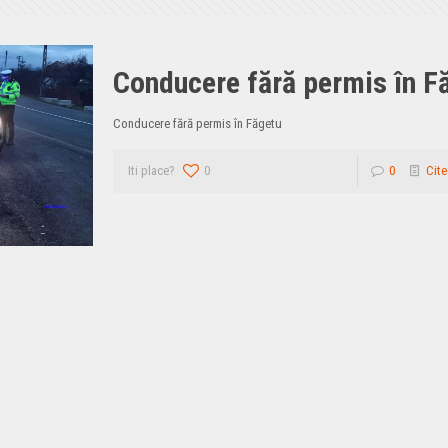
Conducere fără permis în F
Conducere fără permis în Făgetu
Iti place?
0
0
Cite