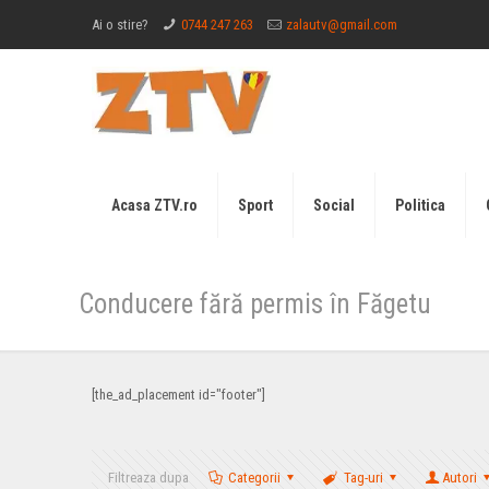
Ai o stire?
0744 247 263
zalautv@gmail.com
Acasa ZTV.ro
Sport
Social
Politica
Conducere fără permis în Făgetu
[the_ad_placement id="footer"]
Filtreaza dupa
Categorii
Tag-uri
Autori