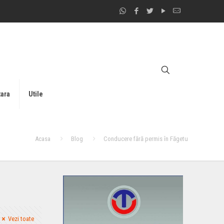
tara
Utile
Acasa
Blog
Conducere fără permis în Făgetu
Vezi toate