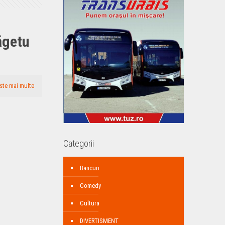
ăgetu
ste mai multe
Categorii
Bancuri
Comedy
Cultura
DIVERTISMENT