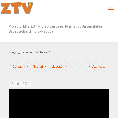
Proiectul Elira 2.0 – Proiectului de parteneriat cu Universitatea
Babeș Bolyai din Cluj-Napoca
[the_ad_placement id="footer"]
Categorii
Tag-uri
Autori
Vezi toate
17 aprilie 2024