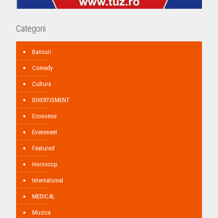
Categorii
Bancuri
Comedy
Cultura
DIVERTISMENT
Economie
Eveniment
Featured
Horoscop
International
MEDICAL
Muzica