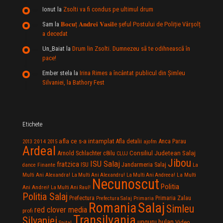
Ionut
la
Zsolti va fi condus pe ultimul drum
Sam
la
𝐁𝐨𝐜𝐮ț 𝐀𝐧𝐝𝐫𝐞𝐢 𝐕𝐚𝐬𝐢𝐥e şeful Postului de Poliție Vârșolț
a decedat
Un_Baiat
la
Drum lin Zsolti. Dumnezeu sã te odihneascã în
pace!
Ember stela
la
Irina Rimes a încântat publicul din Şimleu
Silvaniei, la Bathory Fest
Etichete
afla ce s-a intamplat
Anca Parau
2014
Afla detalii
2013
2015
ajofm
Ardeal
Consiliul Judetean Salaj
Arnold Schlachter
c8ilu
CLUJ
Jibou
ISU Salaj
fratzica
Jandarmeria Salaj
Finante
ISU
dance
La
La Multi
Multi Ani Alexandra!
La Multi Ani Alexandru!
La Multi Ani Andreea!
Necunoscut
Politia
Ani Andrei!
La Multi Ani Raul!
Politia Salaj
Prefectura
Primaria Zalau
Prefectura Salaj
Primaria
Salaj
Romania
Simleu
red clover media
profi
Transilvania
Silvaniei
unguru bulan
Video
Spital