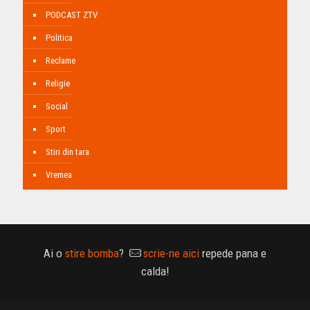
PODCAST ZTV
Politica
Reclame
Religie
Social
Sport
Stiri din tara
Vremea
Ai o
stire bomba
?
scrie-ne aici
repede pana e
calda!