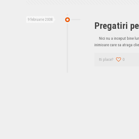
9 februarie 2008
Pregatiri p
Nici nu a inceput bine luna
inimioare care sa atraga clie
Iti place?
0