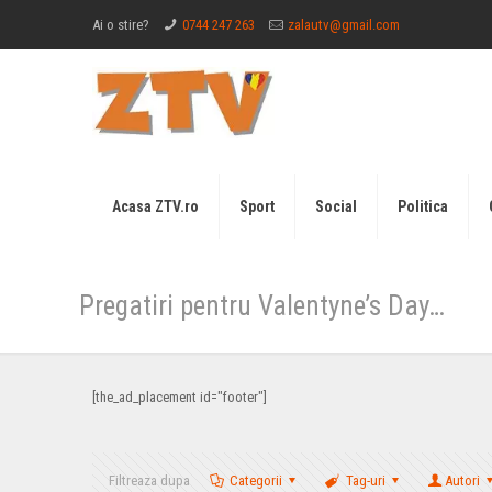
Ai o stire?
0744 247 263
zalautv@gmail.com
Acasa ZTV.ro
Sport
Social
Politica
Pregatiri pentru Valentyne’s Day…
[the_ad_placement id="footer"]
Filtreaza dupa
Categorii
Tag-uri
Autori