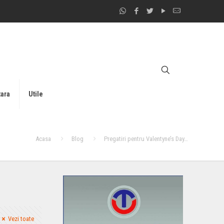
tara
Utile
Acasa
Blog
Pregatiri pentru Valentyne’s Day…
Vezi toate