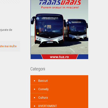
njurate de
ste mai multe
Categorii
Bancuri
Comedy
Cultura
DIVERTISMENT