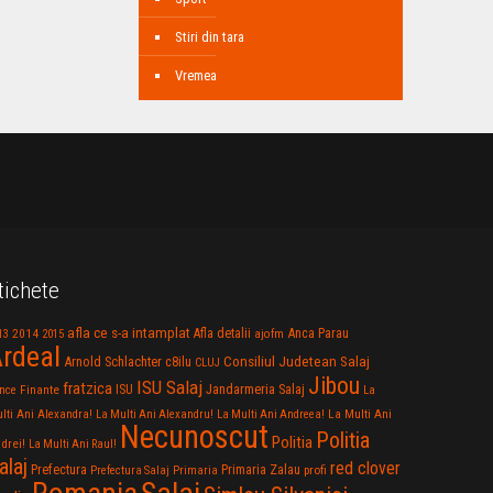
Stiri din tara
Vremea
tichete
afla ce s-a intamplat
Anca Parau
2014
Afla detalii
13
2015
ajofm
rdeal
Consiliul Judetean Salaj
Arnold Schlachter
c8ilu
CLUJ
Jibou
ISU Salaj
fratzica
Jandarmeria Salaj
Finante
ISU
nce
La
La Multi Ani
lti Ani Alexandra!
La Multi Ani Alexandru!
La Multi Ani Andreea!
Necunoscut
Politia
Politia
drei!
La Multi Ani Raul!
alaj
red clover
Prefectura
Primaria Zalau
profi
Prefectura Salaj
Primaria