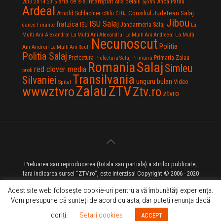
afla ce s-a intamplat
Anca Parau
2014
Afla detalii
2013
2015
ajofm
Ardeal
Consiliul Judetean Salaj
Arnold Schlachter
c8ilu
CLUJ
Jibou
ISU Salaj
fratzica
Jandarmeria Salaj
Finante
ISU
dance
La
La Multi
Multi Ani Alexandra!
La Multi Ani Alexandru!
La Multi Ani Andreea!
Necunoscut
Politia
Ani Andrei!
La Multi Ani Raul!
Politia Salaj
Prefectura
Primaria Zalau
Prefectura Salaj
Primaria
Salaj
Romania
Simleu
red clover media
profi
Transilvania
Silvaniei
unguru bulan
Video
Spital
Zalau
ZTV
wwwztvro
Ztv.ro
ztvro
Preluarea sau reproducerea (totala sau partiala) a stirilor publicate,
fara indicarea sursei "ZTV.ro", este interzisa! Copyright © 2006 - 2020
ZTV.ro - Televiziune pe Internet - Zalau TV
Acest site web folosește cookie-uri pentru a vă îmbunătăți experiența.
Vom presupune că sunteți de acord cu asta, dar puteți renunța dacă
doriți.
Setari cookies
ACCEPT