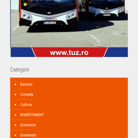
Categorii
Bancuri
Comedy
Cultura
DIVERTISMENT
Economie
Eveniment