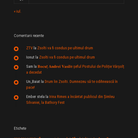
« iul.
Comentarii recente
ZTV
la
Zsolti va fi condus pe ultimul drum
Ionut
la
Zsolti va fi condus pe ultimul drum
Sam
la
𝐁𝐨𝐜𝐮ț 𝐀𝐧𝐝𝐫𝐞𝐢 𝐕𝐚𝐬𝐢𝐥e şeful Postului de Poliție Vârșolț
a decedat
Un_Baiat
la
Drum lin Zsolti. Dumnezeu sã te odihneascã în
pace!
Ember stela
la
Irina Rimes a încântat publicul din Şimleu
Silvaniei, la Bathory Fest
Etichete