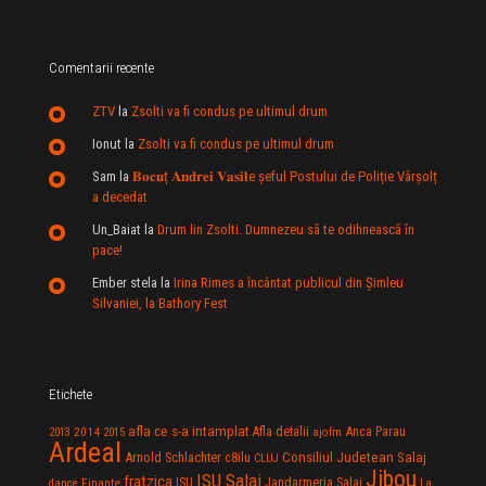
Comentarii recente
ZTV
la
Zsolti va fi condus pe ultimul drum
Ionut
la
Zsolti va fi condus pe ultimul drum
Sam
la
𝐁𝐨𝐜𝐮ț 𝐀𝐧𝐝𝐫𝐞𝐢 𝐕𝐚𝐬𝐢𝐥e şeful Postului de Poliție Vârșolț
a decedat
Un_Baiat
la
Drum lin Zsolti. Dumnezeu sã te odihneascã în
pace!
Ember stela
la
Irina Rimes a încântat publicul din Şimleu
Silvaniei, la Bathory Fest
Etichete
afla ce s-a intamplat
Anca Parau
2014
Afla detalii
2013
2015
ajofm
Ardeal
Consiliul Judetean Salaj
Arnold Schlachter
c8ilu
CLUJ
Jibou
ISU Salaj
fratzica
Jandarmeria Salaj
Finante
ISU
dance
La