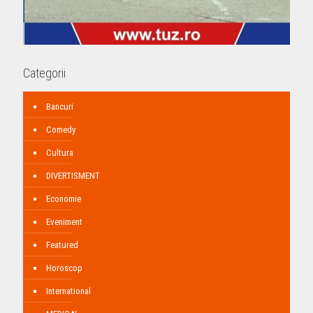
Categorii
Bancuri
Comedy
Cultura
DIVERTISMENT
Economie
Eveniment
Featured
Horoscop
International