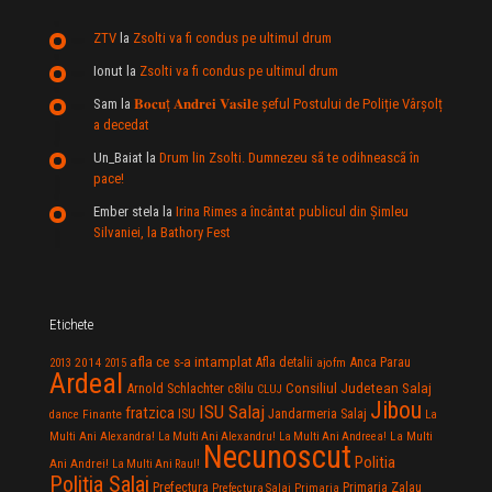
ZTV
la
Zsolti va fi condus pe ultimul drum
Ionut
la
Zsolti va fi condus pe ultimul drum
Sam
la
𝐁𝐨𝐜𝐮ț 𝐀𝐧𝐝𝐫𝐞𝐢 𝐕𝐚𝐬𝐢𝐥e şeful Postului de Poliție Vârșolț
a decedat
Un_Baiat
la
Drum lin Zsolti. Dumnezeu sã te odihneascã în
pace!
Ember stela
la
Irina Rimes a încântat publicul din Şimleu
Silvaniei, la Bathory Fest
Etichete
afla ce s-a intamplat
Anca Parau
2014
Afla detalii
2013
2015
ajofm
Ardeal
Consiliul Judetean Salaj
Arnold Schlachter
c8ilu
CLUJ
Jibou
ISU Salaj
fratzica
Jandarmeria Salaj
Finante
ISU
dance
La
La Multi
Multi Ani Alexandra!
La Multi Ani Alexandru!
La Multi Ani Andreea!
Necunoscut
Politia
Ani Andrei!
La Multi Ani Raul!
Politia Salaj
Prefectura
Primaria Zalau
Prefectura Salaj
Primaria