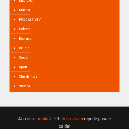
MEDICAL
Muzica
PODCAST ZTV
Politica
Reclame
Religie
Social
Sport
Stiri din tara
Vremea
Ai o
stire bomba
?
scrie-ne aici
repede pana e
calda!