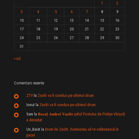
1
2
3
4
5
6
7
8
9
10
11
12
13
14
15
16
17
18
19
20
21
22
23
24
25
26
27
28
29
30
31
« iul.
Comentarii recente
ZTV
la
Zsolti va fi condus pe ultimul drum
Ionut
la
Zsolti va fi condus pe ultimul drum
Sam
la
𝐁𝐨𝐜𝐮ț 𝐀𝐧𝐝𝐫𝐞𝐢 𝐕𝐚𝐬𝐢𝐥e şeful Postului de Poliție Vârșolț
a decedat
Un_Baiat
la
Drum lin Zsolti. Dumnezeu sã te odihneascã în
pace!