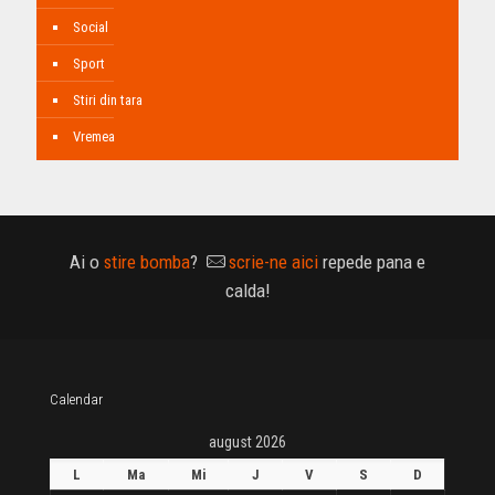
Social
Sport
Stiri din tara
Vremea
Ai o
stire bomba
?
scrie-ne aici
repede pana e
calda!
Calendar
august 2026
L
Ma
Mi
J
V
S
D