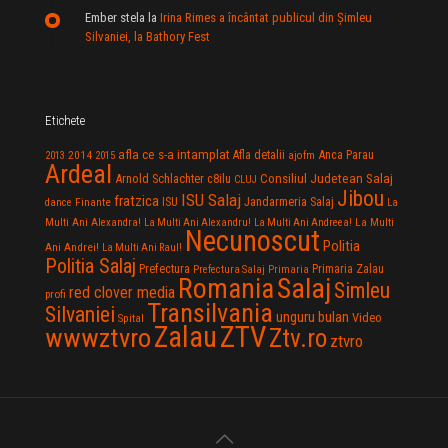
Ember stela
la
Irina Rimes a încântat publicul din Şimleu
Silvaniei, la Bathory Fest
Etichete
afla ce s-a intamplat
Anca Parau
2014
Afla detalii
2013
2015
ajofm
Ardeal
Consiliul Judetean Salaj
Arnold Schlachter
c8ilu
CLUJ
Jibou
ISU Salaj
fratzica
Jandarmeria Salaj
Finante
ISU
dance
La
La Multi
Multi Ani Alexandra!
La Multi Ani Alexandru!
La Multi Ani Andreea!
Necunoscut
Politia
Ani Andrei!
La Multi Ani Raul!
Politia Salaj
Prefectura
Primaria Zalau
Prefectura Salaj
Primaria
Salaj
Romania
Simleu
red clover media
profi
Transilvania
Silvaniei
unguru bulan
Video
Spital
Zalau
ZTV
wwwztvro
Ztv.ro
ztvro