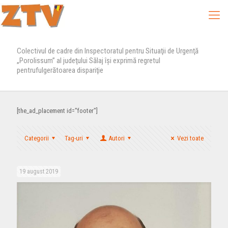
Colectivul de cadre din Inspectoratul pentru Situaţii de Urgenţă
„Porolissum” al judeţului Sălaj îşi exprimă regretul
pentrufulgerătoarea dispariţie
[the_ad_placement id="footer"]
Categorii
Tag-uri
Autori
Vezi toate
19 august 2019