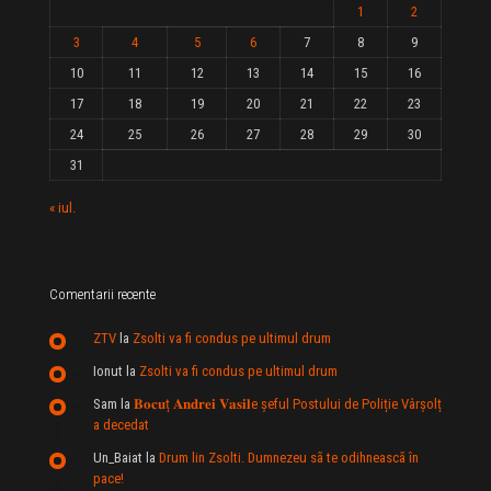
1
2
3
4
5
6
7
8
9
10
11
12
13
14
15
16
17
18
19
20
21
22
23
24
25
26
27
28
29
30
31
« iul.
Comentarii recente
ZTV
la
Zsolti va fi condus pe ultimul drum
Ionut
la
Zsolti va fi condus pe ultimul drum
Sam
la
𝐁𝐨𝐜𝐮ț 𝐀𝐧𝐝𝐫𝐞𝐢 𝐕𝐚𝐬𝐢𝐥e şeful Postului de Poliție Vârșolț
a decedat
Un_Baiat
la
Drum lin Zsolti. Dumnezeu sã te odihneascã în
pace!