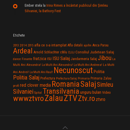
Ember stela
la
Irina Rimes a încântat publicul din Şimleu
Silvaniei, la Bathory Fest
Etichete
afla ce s-a intamplat
Anca Parau
2014
Afla detalii
2013
2015
ajofm
Ardeal
Consiliul Judetean Salaj
Arnold Schlachter
c8ilu
CLUJ
Jibou
ISU Salaj
fratzica
Jandarmeria Salaj
Finante
ISU
dance
La
La Multi
Multi Ani Alexandra!
La Multi Ani Alexandru!
La Multi Ani Andreea!
Necunoscut
Politia
Ani Andrei!
La Multi Ani Raul!
Politia Salaj
Prefectura
Primaria Zalau
Prefectura Salaj
Primaria
Salaj
Romania
Simleu
red clover media
profi
Transilvania
Silvaniei
unguru bulan
Video
Spital
Zalau
ZTV
wwwztvro
Ztv.ro
ztvro