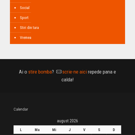
Social
Sport
Stiri din tara
Vremea
Ai o
stire bomba
?
scrie-ne aici
repede pana e
calda!
Calendar
august 2026
L
Ma
Mi
J
V
S
D