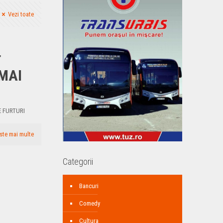
Vezi toate
T
MAI
E FURTURI
ste mai multe
Categorii
Bancuri
Comedy
Cultura