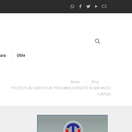
tara
Utile
Acasa
Blog
POLIȚIȘTII AU IDENTIFICAT PERSOANELE BĂNUITE DE MAI MULTE
FURTURI