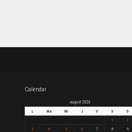
Calendar
august 2026
L
Ma
Mi
J
V
S
D
1
2
3
4
5
6
7
8
9