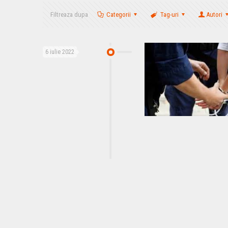
Filtreaza dupa
Categorii
Tag-uri
Autori
6 iulie 2022