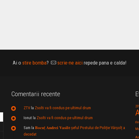
Ai o
stire bomba
?
scrie-ne aici
repede pana e calda!
Comentarii recente
E
20
ZTV
la
Zsolti va fi condus pe ultimul drum
A
Ionut
la
Zsolti va fi condus pe ultimul drum
da
Sam
la
𝐁𝐨𝐜𝐮ț 𝐀𝐧𝐝𝐫𝐞𝐢 𝐕𝐚𝐬𝐢𝐥e şeful Postului de Poliție Vârșolț a
Mu
decedat
An