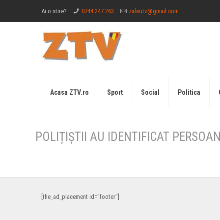
Ai o stire?
0744 247 263
zalautv@gmail.com
Acasa ZTV.ro
Sport
Social
Politica
POLIȚIȘTII AU IDENTIFICAT PERSOA
[the_ad_placement id="footer"]