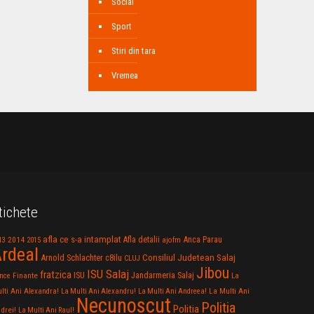
Social
Sport
Stiri din tara
Vremea
tichete
afla ce s-a intamplat
Anca Parau
2014
Afla detalii
13
2015
ajofm
rdeal
Consiliul Judetean Salaj
Arnold Schlachter
c8ilu
CLUJ
Jibou
ISU Salaj
fratzica
Jandarmeria Salaj
Finante
ISU
nce
La
La Multi Ani
lti Ani Alexandra!
La Multi Ani Alexandru!
La Multi Ani Andreea!
Necunoscut
Politia
Politia
drei!
La Multi Ani Raul!