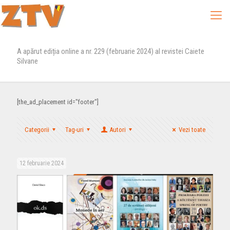
A apărut ediția online a nr. 229 (februarie 2024) al revistei Caiete
Silvane
[the_ad_placement id="footer"]
Categorii
Tag-uri
Autori
Vezi toate
12 februarie 2024