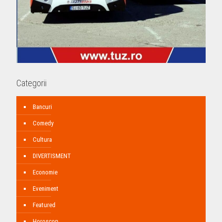
Categorii
Bancuri
Comedy
Cultura
DIVERTISMENT
Economie
Eveniment
Featured
Horoscop