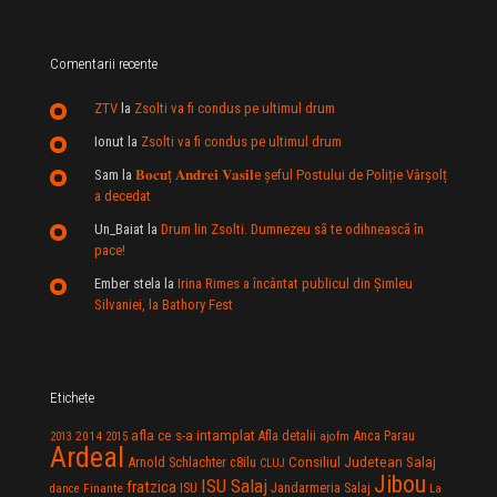
Comentarii recente
ZTV
la
Zsolti va fi condus pe ultimul drum
Ionut
la
Zsolti va fi condus pe ultimul drum
Sam
la
𝐁𝐨𝐜𝐮ț 𝐀𝐧𝐝𝐫𝐞𝐢 𝐕𝐚𝐬𝐢𝐥e şeful Postului de Poliție Vârșolț
a decedat
Un_Baiat
la
Drum lin Zsolti. Dumnezeu sã te odihneascã în
pace!
Ember stela
la
Irina Rimes a încântat publicul din Şimleu
Silvaniei, la Bathory Fest
Etichete
afla ce s-a intamplat
Anca Parau
2014
Afla detalii
2013
2015
ajofm
Ardeal
Consiliul Judetean Salaj
Arnold Schlachter
c8ilu
CLUJ
Jibou
ISU Salaj
fratzica
Jandarmeria Salaj
Finante
ISU
dance
La