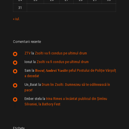
31
« iul.
Comentarii recente
ZTV
la
Zsolti va fi condus pe ultimul drum
Ionut
la
Zsolti va fi condus pe ultimul drum
Sam
la
𝐁𝐨𝐜𝐮ț 𝐀𝐧𝐝𝐫𝐞𝐢 𝐕𝐚𝐬𝐢𝐥e şeful Postului de Poliție Vârșolț
a decedat
Un_Baiat
la
Drum lin Zsolti. Dumnezeu sã te odihneascã în
pace!
Ember stela
la
Irina Rimes a încântat publicul din Şimleu
Silvaniei, la Bathory Fest
Etichete