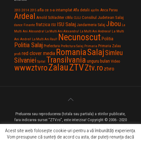
afla ce s-a intamplat
Anca Parau
2014
Afla detalii
2013
2015
ajofm
Ardeal
Consiliul Judetean Salaj
Arnold Schlachter
c8ilu
CLUJ
Jibou
ISU Salaj
fratzica
Jandarmeria Salaj
Finante
ISU
dance
La
La Multi
Multi Ani Alexandra!
La Multi Ani Alexandru!
La Multi Ani Andreea!
Necunoscut
Politia
Ani Andrei!
La Multi Ani Raul!
Politia Salaj
Prefectura
Primaria Zalau
Prefectura Salaj
Primaria
Salaj
Romania
Simleu
red clover media
profi
Transilvania
Silvaniei
unguru bulan
Video
Spital
Zalau
ZTV
wwwztvro
Ztv.ro
ztvro
Preluarea sau reproducerea (totala sau partiala) a stirilor publicate,
fara indicarea sursei "ZTV.ro", este interzisa! Copyright © 2006 - 2020
ZTV.ro - Televiziune pe Internet - Zalau TV
Acest site web folosește cookie-uri pentru a vă îmbunătăți experiența.
Vom presupune că sunteți de acord cu asta, dar puteți renunța dacă