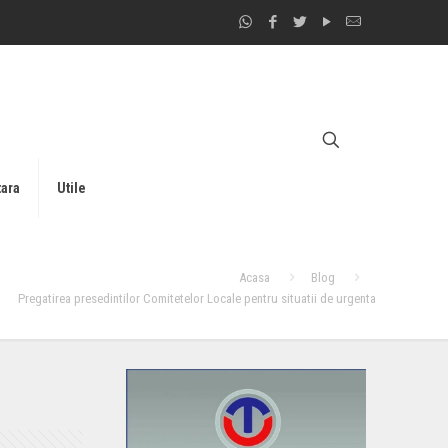
tara
Utile
Acasa
Blog
Pregatirea presedintilor Comitetelor Locale pentru situatii de urgenta