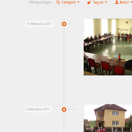
Filtreaza dupa
Categorii
Tag-uri
Autori
15 februarie 2011
3 februarie 2011