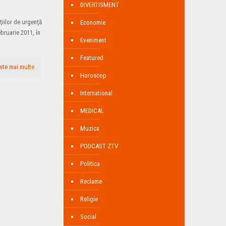
DIVERTISMENT
ţiilor de urgenţă
Economie
ebruarie 2011, în
Eveniment
Featured
ste mai multe
Horoscop
International
MEDICAL
Muzica
PODCAST ZTV
Politica
Reclame
Religie
Social