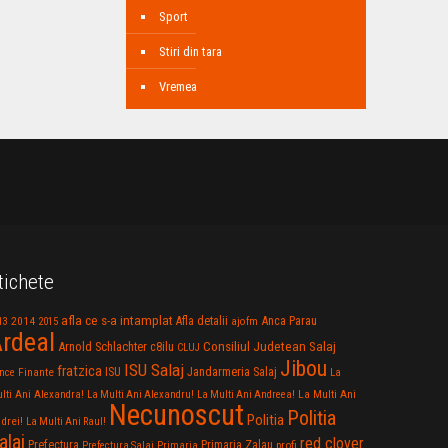
Sport
Stiri din tara
Vremea
tichete
afla ce s-a intamplat
Anca Parau
2014
Afla detalii
13
2015
ajofm
rdeal
Consiliul Judetean Salaj
Arnold Schlachter
c8ilu
CLUJ
Jibou
ISU Salaj
fratzica
Jandarmeria Salaj
Finante
ISU
nce
La
La Multi Ani
lti Ani Alexandra!
La Multi Ani Alexandru!
La Multi Ani Andreea!
Necunoscut
Politia
Politia
drei!
La Multi Ani Raul!
alaj
red clover
Prefectura
Primaria Zalau
profi
Prefectura Salaj
Primaria