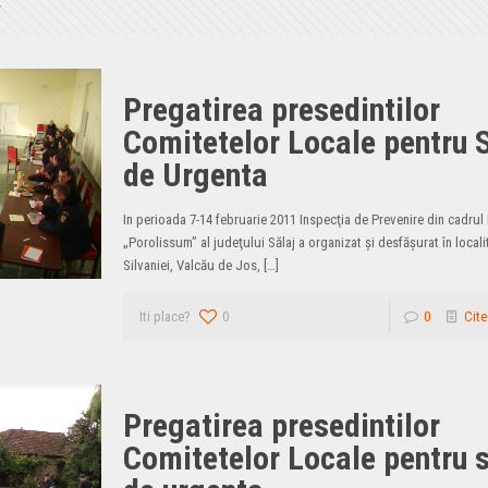
Pregatirea presedintilor
Comitetelor Locale pentru S
de Urgenta
In perioada 7-14 februarie 2011 Inspecţia de Prevenire din cadrul 
„Porolissum” al judeţului Sălaj a organizat şi desfăşurat în locali
Silvaniei, Valcău de Jos,
[…]
Iti place?
0
0
Cite
Pregatirea presedintilor
Comitetelor Locale pentru s