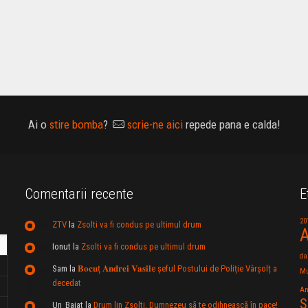
Ai o
stire bomba
?
scrie-ne aici
repede pana e calda!
Comentarii recente
E
20
ZTV
la
Zsolti va fi condus pe ultimul drum
A
Ionut
la
Zsolti va fi condus pe ultimul drum
da
Sam
la
𝐁𝐨𝐜𝐮ț 𝐀𝐧𝐝𝐫𝐞𝐢 𝐕𝐚𝐬𝐢𝐥e şeful Postului de Poliție Vârșolț a
Mu
decedat
An
S
Un_Baiat
la
Drum lin Zsolti. Dumnezeu sã te odihneascã în pace!