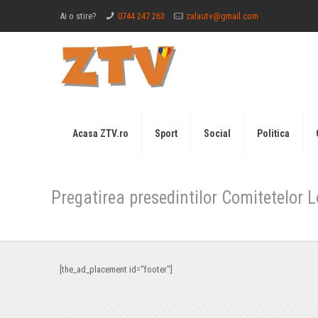
Ai o stire?
0744 247 263
zalautv@gmail.com
Acasa ZTV.ro
Sport
Social
Politica
Pregatirea presedintilor Comitetelor L
[the_ad_placement id="footer"]