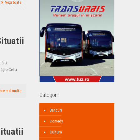
Vezi toate
ituatii
I.S.U.
tăţile Cehu
ste mai multe
Categorii
Bancuri
Comedy
ituatii
Cultura