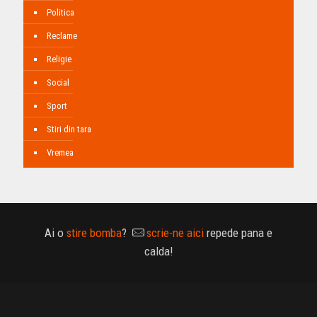
Politica
Reclame
Religie
Social
Sport
Stiri din tara
Vremea
Ai o
stire bomba
?
scrie-ne aici
repede pana e
calda!