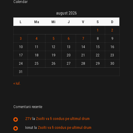
Calendar
august 2026
L
Ma
Mi
J
V
S
D
1
2
3
4
5
6
7
8
9
10
11
12
13
14
15
16
17
18
19
20
21
22
23
24
25
26
27
28
29
30
31
« iul.
Comentarii recente
ZTV
la
Zsolti va fi condus pe ultimul drum
Ionut
la
Zsolti va fi condus pe ultimul drum