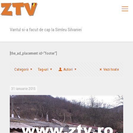
Vantul si-a facut de cap la Simleu Silvaniei
[the_ad_placement id="footer"]
Categorii
Tag-uri
Autori
Vezi toate
31 ianuarie 2015