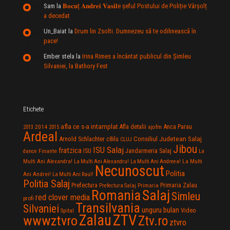
Sam
la
𝐁𝐨𝐜𝐮ț 𝐀𝐧𝐝𝐫𝐞𝐢 𝐕𝐚𝐬𝐢𝐥e şeful Postului de Poliție Vârșolț
a decedat
Un_Baiat
la
Drum lin Zsolti. Dumnezeu sã te odihneascã în
pace!
Ember stela
la
Irina Rimes a încântat publicul din Şimleu
Silvaniei, la Bathory Fest
Etichete
afla ce s-a intamplat
Anca Parau
2014
Afla detalii
2013
2015
ajofm
Ardeal
Consiliul Judetean Salaj
Arnold Schlachter
c8ilu
CLUJ
Jibou
ISU Salaj
fratzica
Jandarmeria Salaj
Finante
ISU
dance
La
La Multi
Multi Ani Alexandra!
La Multi Ani Alexandru!
La Multi Ani Andreea!
Necunoscut
Politia
Ani Andrei!
La Multi Ani Raul!
Politia Salaj
Prefectura
Primaria Zalau
Prefectura Salaj
Primaria
Salaj
Romania
Simleu
red clover media
profi
Transilvania
Silvaniei
unguru bulan
Video
Spital
Zalau
ZTV
wwwztvro
Ztv.ro
ztvro