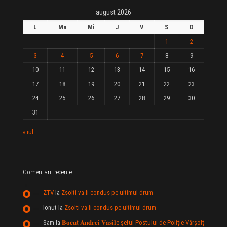
august 2026
L
Ma
Mi
J
V
S
D
1
2
3
4
5
6
7
8
9
10
11
12
13
14
15
16
17
18
19
20
21
22
23
24
25
26
27
28
29
30
31
« iul.
Comentarii recente
ZTV
la
Zsolti va fi condus pe ultimul drum
Ionut
la
Zsolti va fi condus pe ultimul drum
Sam
la
𝐁𝐨𝐜𝐮ț 𝐀𝐧𝐝𝐫𝐞𝐢 𝐕𝐚𝐬𝐢𝐥e şeful Postului de Poliție Vârșolț