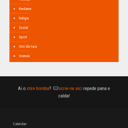
Reclame
Religie
Social
Sport
Stiri din tara
Vremea
Ai o
stire bomba
?
scrie-ne aici
repede pana e
calda!
Calendar