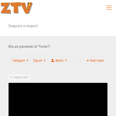
Dragoste si respect
[the_ad_placement id="footer"]
Categorii
Tag-uri
Autori
Vezi toate
11 martie 2021