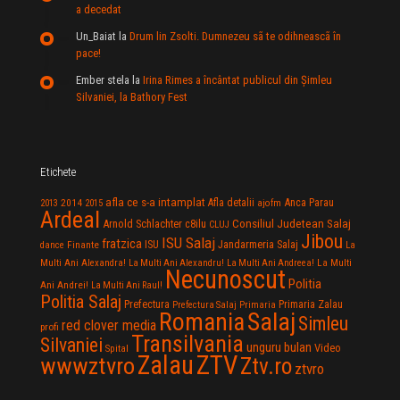
a decedat
Un_Baiat
la
Drum lin Zsolti. Dumnezeu sã te odihneascã în
pace!
Ember stela
la
Irina Rimes a încântat publicul din Şimleu
Silvaniei, la Bathory Fest
Etichete
afla ce s-a intamplat
Anca Parau
2014
Afla detalii
2013
2015
ajofm
Ardeal
Consiliul Judetean Salaj
Arnold Schlachter
c8ilu
CLUJ
Jibou
ISU Salaj
fratzica
Jandarmeria Salaj
Finante
ISU
dance
La
La Multi
Multi Ani Alexandra!
La Multi Ani Alexandru!
La Multi Ani Andreea!
Necunoscut
Politia
Ani Andrei!
La Multi Ani Raul!
Politia Salaj
Prefectura
Primaria Zalau
Prefectura Salaj
Primaria
Salaj
Romania
Simleu
red clover media
profi
Transilvania
Silvaniei
unguru bulan
Video
Spital
Zalau
ZTV
wwwztvro
Ztv.ro
ztvro