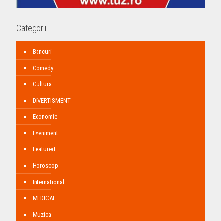
Categorii
Bancuri
Comedy
Cultura
DIVERTISMENT
Economie
Eveniment
Featured
Horoscop
International
MEDICAL
Muzica