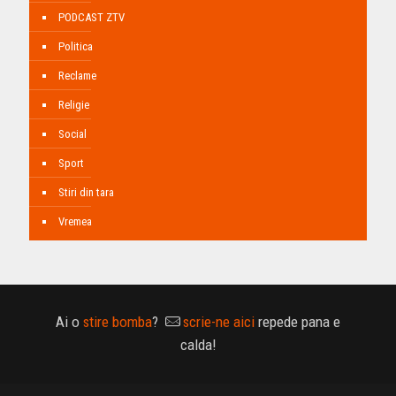
PODCAST ZTV
Politica
Reclame
Religie
Social
Sport
Stiri din tara
Vremea
Ai o
stire bomba
?
scrie-ne aici
repede pana e
calda!