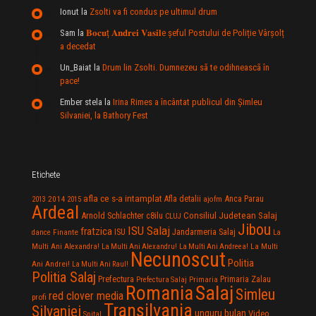
Ionut
la
Zsolti va fi condus pe ultimul drum
Sam
la
𝐁𝐨𝐜𝐮ț 𝐀𝐧𝐝𝐫𝐞𝐢 𝐕𝐚𝐬𝐢𝐥e şeful Postului de Poliție Vârșolț
a decedat
Un_Baiat
la
Drum lin Zsolti. Dumnezeu sã te odihneascã în
pace!
Ember stela
la
Irina Rimes a încântat publicul din Şimleu
Silvaniei, la Bathory Fest
Etichete
afla ce s-a intamplat
Anca Parau
2014
Afla detalii
2013
2015
ajofm
Ardeal
Consiliul Judetean Salaj
Arnold Schlachter
c8ilu
CLUJ
Jibou
ISU Salaj
fratzica
Jandarmeria Salaj
Finante
ISU
dance
La
La Multi
Multi Ani Alexandra!
La Multi Ani Alexandru!
La Multi Ani Andreea!
Necunoscut
Politia
Ani Andrei!
La Multi Ani Raul!
Politia Salaj
Prefectura
Primaria Zalau
Prefectura Salaj
Primaria
Salaj
Romania
Simleu
red clover media
profi
Transilvania
Silvaniei
unguru bulan
Video
Spital