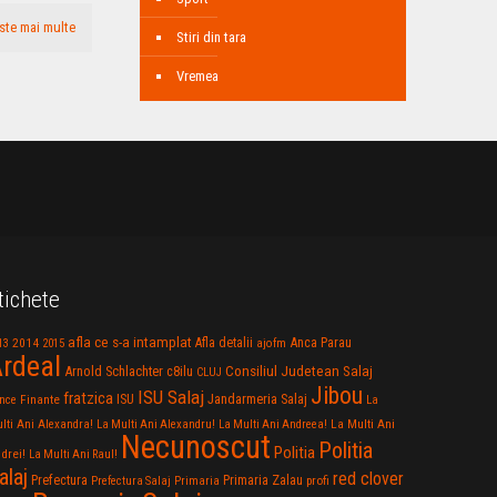
ste mai multe
Stiri din tara
Vremea
tichete
afla ce s-a intamplat
Anca Parau
2014
Afla detalii
13
2015
ajofm
rdeal
Consiliul Judetean Salaj
Arnold Schlachter
c8ilu
CLUJ
Jibou
ISU Salaj
fratzica
Jandarmeria Salaj
Finante
ISU
nce
La
La Multi Ani
lti Ani Alexandra!
La Multi Ani Alexandru!
La Multi Ani Andreea!
Necunoscut
Politia
Politia
drei!
La Multi Ani Raul!
alaj
red clover
Prefectura
Primaria Zalau
profi
Prefectura Salaj
Primaria