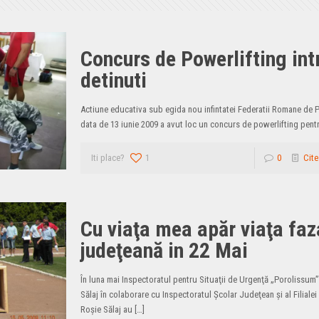
Concurs de Powerlifting int
detinuti
Actiune educativa sub egida nou infintatei Federatii Romane de P
data de 13 iunie 2009 a avut loc un concurs de powerlifting pentr
Iti place?
1
0
Cite
Cu viaţa mea apăr viaţa faz
judeţeană in 22 Mai
În luna mai Inspectoratul pentru Situaţii de Urgenţă „Porolissum”
Sălaj în colaborare cu Inspectoratul Şcolar Judeţean şi al Filiale
Roşie Sălaj au
[…]