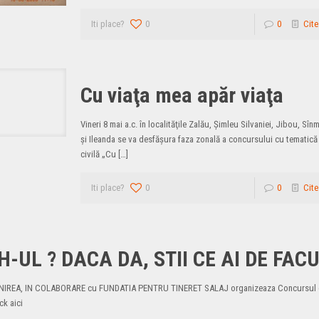
Iti place?
0
0
Cite
Cu viaţa mea apăr viaţa
Vineri 8 mai a.c. în localităţile Zalău, Şimleu Silvaniei, Jibou, Sî
şi Ileanda se va desfăşura faza zonală a concursului cu tematică
civilă „Cu
[…]
Iti place?
0
0
Cite
H-UL ? DACA DA, STII CE AI DE FAC
UNIREA, IN COLABORARE cu FUNDATIA PENTRU TINERET SALAJ organizeaza Concursul 
k aici