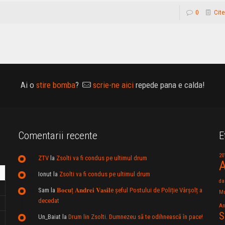
0
Cite
Ai o
stire bomba
?
scrie-ne aici
repede pana e calda!
Comentarii recente
E
20
ZTV
la
Zsolti va fi condus pe ultimul drum
A
Ionut
la
Zsolti va fi condus pe ultimul drum
da
Sam
la
𝐁𝐨𝐜𝐮ț 𝐀𝐧𝐝𝐫𝐞𝐢 𝐕𝐚𝐬𝐢𝐥e şeful Postului de Poliție Vârșolț a
Mu
decedat
An
S
Un_Baiat
la
Drum lin Zsolti. Dumnezeu sã te odihneascã în pace!