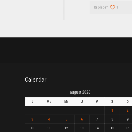
Iti place?
1
Calendar
august 2026
L
Ma
Mi
J
V
S
D
1
2
3
4
5
6
7
8
9
10
11
12
13
14
15
16