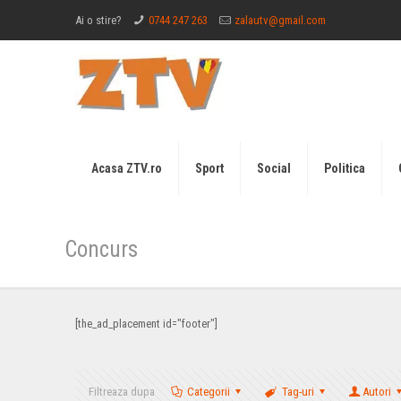
Ai o stire?
0744 247 263
zalautv@gmail.com
Acasa ZTV.ro
Sport
Social
Politica
Concurs
[the_ad_placement id="footer"]
Filtreaza dupa
Categorii
Tag-uri
Autori