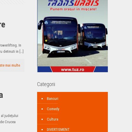
re
owerlifting. In
u detinuti in
[…]
ste mai multe
Categorii
a
Bancuri
Comedy
 al judeţului
Cultura
i de Crucea
DIVERTISMENT