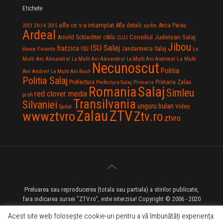
Etichete
afla ce s-a intamplat
Anca Parau
2014
Afla detalii
2013
2015
ajofm
Ardeal
Consiliul Judetean Salaj
Arnold Schlachter
c8ilu
CLUJ
Jibou
ISU Salaj
fratzica
Jandarmeria Salaj
Finante
ISU
dance
La
La Multi
Multi Ani Alexandra!
La Multi Ani Alexandru!
La Multi Ani Andreea!
Necunoscut
Politia
Ani Andrei!
La Multi Ani Raul!
Politia Salaj
Prefectura
Primaria Zalau
Prefectura Salaj
Primaria
Salaj
Romania
Simleu
red clover media
profi
Transilvania
Silvaniei
unguru bulan
Video
Spital
Zalau
ZTV
wwwztvro
Ztv.ro
ztvro
Preluarea sau reproducerea (totala sau partiala) a stirilor publicate,
fara indicarea sursei "ZTV.ro", este interzisa! Copyright © 2006 - 2020
ZTV.ro - Televiziune pe Internet - Zalau TV
Acest site web folosește cookie-uri pentru a vă îmbunătăți experiența.