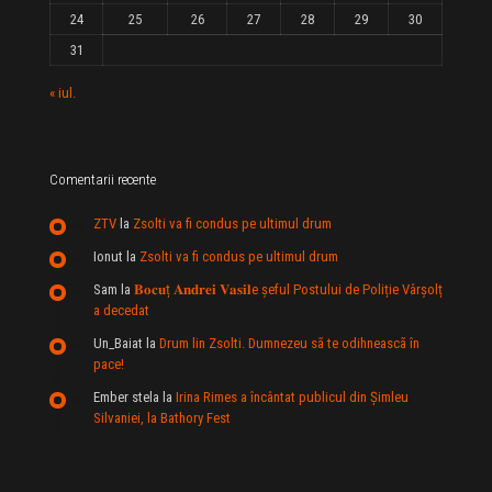
24
25
26
27
28
29
30
31
« iul.
Comentarii recente
ZTV
la
Zsolti va fi condus pe ultimul drum
Ionut
la
Zsolti va fi condus pe ultimul drum
Sam
la
𝐁𝐨𝐜𝐮ț 𝐀𝐧𝐝𝐫𝐞𝐢 𝐕𝐚𝐬𝐢𝐥e şeful Postului de Poliție Vârșolț
a decedat
Un_Baiat
la
Drum lin Zsolti. Dumnezeu sã te odihneascã în
pace!
Ember stela
la
Irina Rimes a încântat publicul din Şimleu
Silvaniei, la Bathory Fest