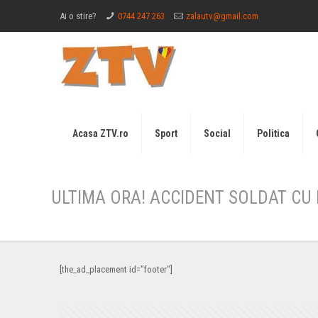
Ai o stire?
0744 247 263
zalautv@gmail.com
Acasa ZTV.ro
Sport
Social
Politica
ULTIMA ORA! ACCIDENT SOLDAT CU 
[the_ad_placement id="footer"]