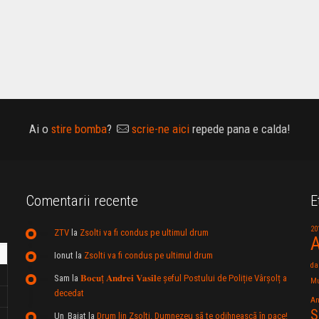
Ai o
stire bomba
?
scrie-ne aici
repede pana e calda!
Comentarii recente
E
20
ZTV
la
Zsolti va fi condus pe ultimul drum
A
Ionut
la
Zsolti va fi condus pe ultimul drum
da
Sam
la
𝐁𝐨𝐜𝐮ț 𝐀𝐧𝐝𝐫𝐞𝐢 𝐕𝐚𝐬𝐢𝐥e şeful Postului de Poliție Vârșolț a
Mu
decedat
An
S
Un_Baiat
la
Drum lin Zsolti. Dumnezeu sã te odihneascã în pace!