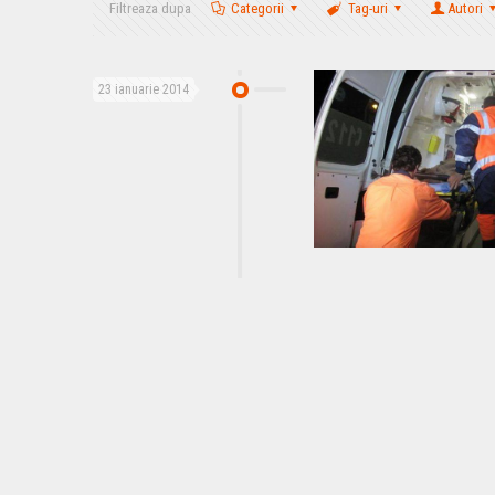
Filtreaza dupa
Categorii
Tag-uri
Autori
23 ianuarie 2014