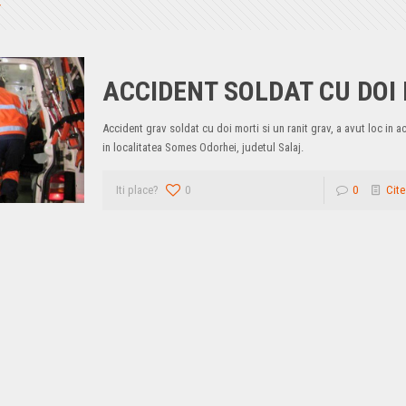
ACCIDENT SOLDAT CU DOI
Accident grav soldat cu doi morti si un ranit grav, a avut loc in 
in localitatea Somes Odorhei, judetul Salaj.
Iti place?
0
0
Cite