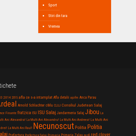
Sport
Stiri din tara
Vremea
tichete
afla ce s-a intamplat
Anca Parau
2014
Afla detalii
13
2015
ajofm
rdeal
Consiliul Judetean Salaj
Arnold Schlachter
c8ilu
CLUJ
Jibou
ISU Salaj
fratzica
Jandarmeria Salaj
Finante
ISU
nce
La
La Multi Ani
lti Ani Alexandra!
La Multi Ani Alexandru!
La Multi Ani Andreea!
Necunoscut
Politia
Politia
drei!
La Multi Ani Raul!
alaj
red clover
Prefectura
Primaria Zalau
profi
Prefectura Salaj
Primaria