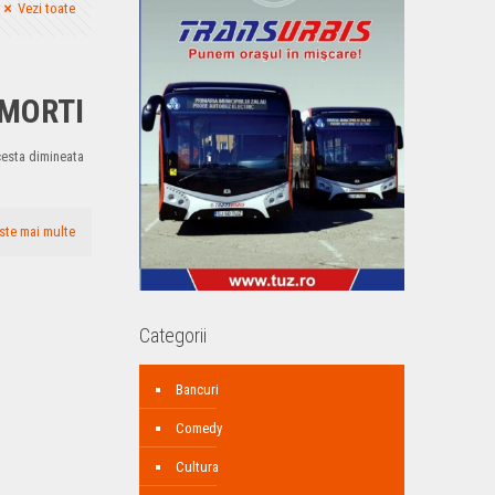
Vezi toate
 MORTI
acesta dimineata
ste mai multe
Categorii
Bancuri
Comedy
Cultura