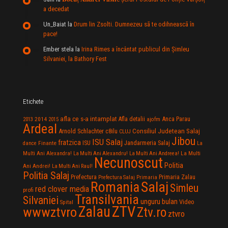
a decedat
Un_Baiat
la
Drum lin Zsolti. Dumnezeu sã te odihneascã în
pace!
Ember stela
la
Irina Rimes a încântat publicul din Şimleu
Silvaniei, la Bathory Fest
Etichete
afla ce s-a intamplat
Anca Parau
2014
Afla detalii
2013
2015
ajofm
Ardeal
Consiliul Judetean Salaj
Arnold Schlachter
c8ilu
CLUJ
Jibou
ISU Salaj
fratzica
Jandarmeria Salaj
Finante
ISU
dance
La
La Multi
Multi Ani Alexandra!
La Multi Ani Alexandru!
La Multi Ani Andreea!
Necunoscut
Politia
Ani Andrei!
La Multi Ani Raul!
Politia Salaj
Prefectura
Primaria Zalau
Prefectura Salaj
Primaria
Salaj
Romania
Simleu
red clover media
profi
Transilvania
Silvaniei
unguru bulan
Video
Spital
Zalau
ZTV
wwwztvro
Ztv.ro
ztvro