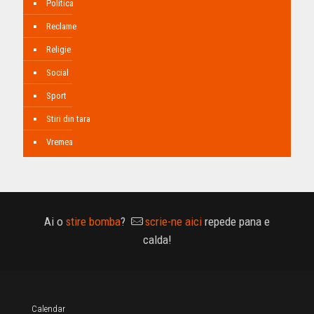
Politica
Reclame
Religie
Social
Sport
Stiri din tara
Vremea
Ai o
stire bomba
?
scrie-ne aici
repede pana e
calda!
Calendar