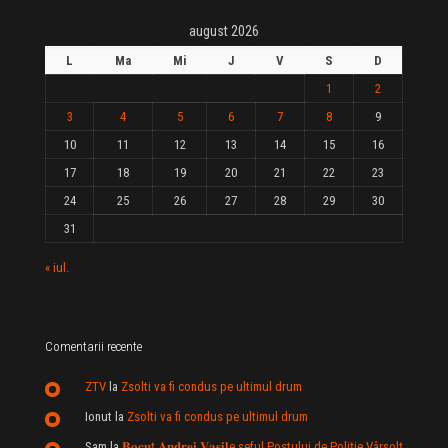
august 2026
L
Ma
Mi
J
V
S
D
1
2
3
4
5
6
7
8
9
10
11
12
13
14
15
16
17
18
19
20
21
22
23
24
25
26
27
28
29
30
31
« iul.
Comentarii recente
ZTV
la
Zsolti va fi condus pe ultimul drum
Ionut
la
Zsolti va fi condus pe ultimul drum
Sam
la
𝐁𝐨𝐜𝐮ț 𝐀𝐧𝐝𝐫𝐞𝐢 𝐕𝐚𝐬𝐢𝐥e şeful Postului de Poliție Vârșolț