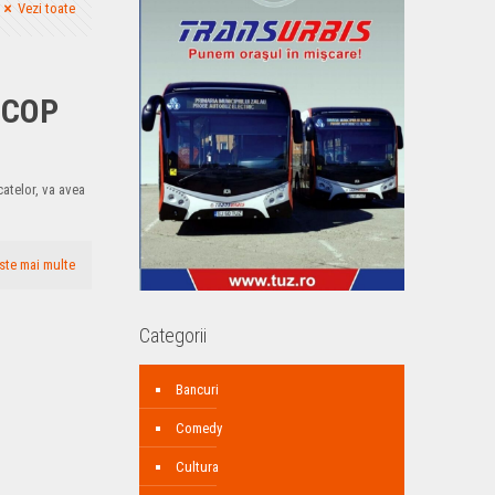
Vezi toate
SCOP
catelor, va avea
ste mai multe
Categorii
Bancuri
Comedy
Cultura