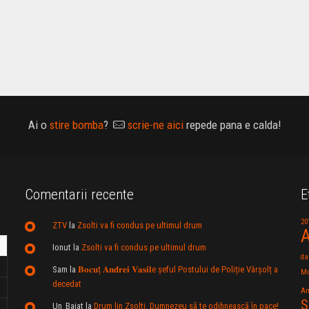
Ai o
stire bomba
?
scrie-ne aici
repede pana e calda!
Comentarii recente
E
20
ZTV
la
Zsolti va fi condus pe ultimul drum
A
Ionut
la
Zsolti va fi condus pe ultimul drum
da
Sam
la
𝐁𝐨𝐜𝐮ț 𝐀𝐧𝐝𝐫𝐞𝐢 𝐕𝐚𝐬𝐢𝐥e şeful Postului de Poliție Vârșolț a
Mu
decedat
An
S
Un_Baiat
la
Drum lin Zsolti. Dumnezeu sã te odihneascã în pace!