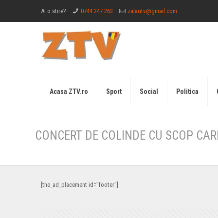
Ai o stire?
0744 247 263
zalautv@gmail.com
Acasa ZTV.ro
Sport
Social
Politica
CONCERT DE COLINDE CU SCOP CAR
[the_ad_placement id="footer"]