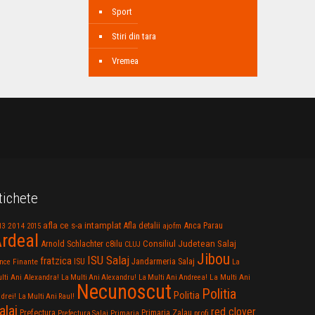
Sport
Stiri din tara
Vremea
tichete
afla ce s-a intamplat
Anca Parau
2014
Afla detalii
13
2015
ajofm
rdeal
Consiliul Judetean Salaj
Arnold Schlachter
c8ilu
CLUJ
Jibou
ISU Salaj
fratzica
Jandarmeria Salaj
Finante
ISU
nce
La
La Multi Ani
lti Ani Alexandra!
La Multi Ani Alexandru!
La Multi Ani Andreea!
Necunoscut
Politia
Politia
drei!
La Multi Ani Raul!
alaj
red clover
Prefectura
Primaria Zalau
profi
Prefectura Salaj
Primaria