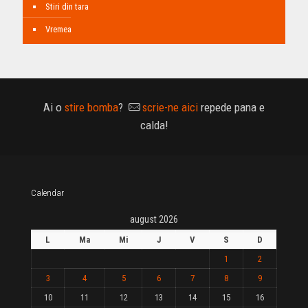
Stiri din tara
Vremea
Ai o
stire bomba
?
scrie-ne aici
repede pana e
calda!
Calendar
august 2026
L
Ma
Mi
J
V
S
D
1
2
3
4
5
6
7
8
9
10
11
12
13
14
15
16