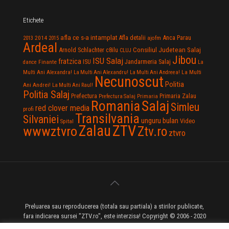
Etichete
afla ce s-a intamplat
Anca Parau
2014
Afla detalii
2013
2015
ajofm
Ardeal
Consiliul Judetean Salaj
Arnold Schlachter
c8ilu
CLUJ
Jibou
ISU Salaj
fratzica
Jandarmeria Salaj
Finante
ISU
dance
La
La Multi
Multi Ani Alexandra!
La Multi Ani Alexandru!
La Multi Ani Andreea!
Necunoscut
Politia
Ani Andrei!
La Multi Ani Raul!
Politia Salaj
Prefectura
Primaria Zalau
Prefectura Salaj
Primaria
Salaj
Romania
Simleu
red clover media
profi
Transilvania
Silvaniei
unguru bulan
Video
Spital
Zalau
ZTV
wwwztvro
Ztv.ro
ztvro
Preluarea sau reproducerea (totala sau partiala) a stirilor publicate,
fara indicarea sursei "ZTV.ro", este interzisa! Copyright © 2006 - 2020
ZTV.ro - Televiziune pe Internet - Zalau TV