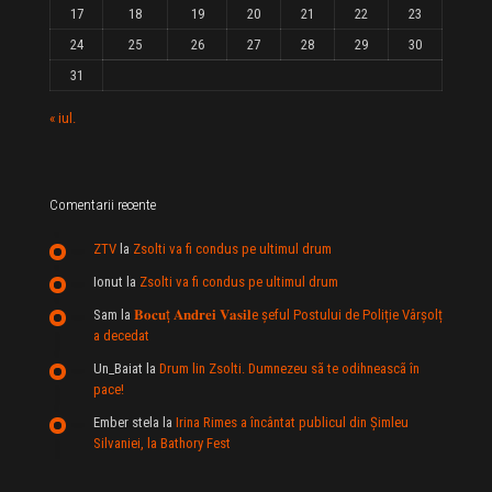
17
18
19
20
21
22
23
24
25
26
27
28
29
30
31
« iul.
Comentarii recente
ZTV
la
Zsolti va fi condus pe ultimul drum
Ionut
la
Zsolti va fi condus pe ultimul drum
Sam
la
𝐁𝐨𝐜𝐮ț 𝐀𝐧𝐝𝐫𝐞𝐢 𝐕𝐚𝐬𝐢𝐥e şeful Postului de Poliție Vârșolț
a decedat
Un_Baiat
la
Drum lin Zsolti. Dumnezeu sã te odihneascã în
pace!
Ember stela
la
Irina Rimes a încântat publicul din Şimleu
Silvaniei, la Bathory Fest