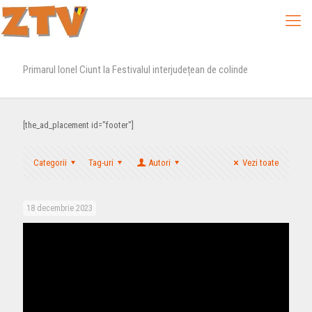
Primarul Ionel Ciunt la Festivalul interjudețean de colinde
[the_ad_placement id="footer"]
Categorii
Tag-uri
Autori
Vezi toate
18 decembrie 2023