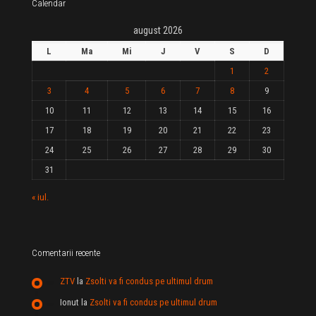
Calendar
august 2026
L
Ma
Mi
J
V
S
D
1
2
3
4
5
6
7
8
9
10
11
12
13
14
15
16
17
18
19
20
21
22
23
24
25
26
27
28
29
30
31
« iul.
Comentarii recente
ZTV
la
Zsolti va fi condus pe ultimul drum
Ionut
la
Zsolti va fi condus pe ultimul drum