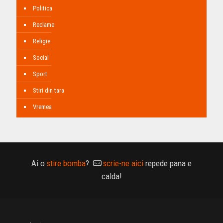
Politica
Reclame
Religie
Social
Sport
Stiri din tara
Vremea
Ai o
stire bomba
?
scrie-ne aici
repede pana e
calda!