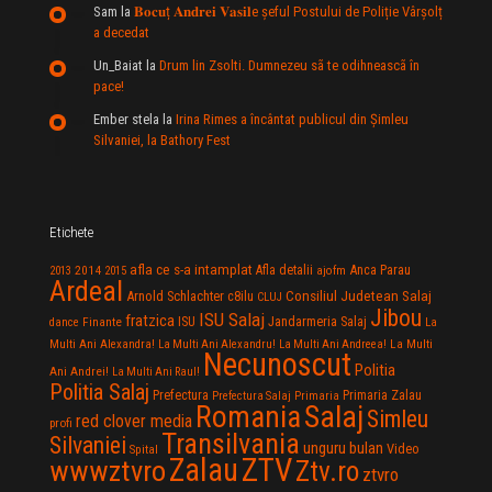
Sam
la
𝐁𝐨𝐜𝐮ț 𝐀𝐧𝐝𝐫𝐞𝐢 𝐕𝐚𝐬𝐢𝐥e şeful Postului de Poliție Vârșolț
a decedat
Un_Baiat
la
Drum lin Zsolti. Dumnezeu sã te odihneascã în
pace!
Ember stela
la
Irina Rimes a încântat publicul din Şimleu
Silvaniei, la Bathory Fest
Etichete
afla ce s-a intamplat
Anca Parau
2014
Afla detalii
2013
2015
ajofm
Ardeal
Consiliul Judetean Salaj
Arnold Schlachter
c8ilu
CLUJ
Jibou
ISU Salaj
fratzica
Jandarmeria Salaj
Finante
ISU
dance
La
La Multi
Multi Ani Alexandra!
La Multi Ani Alexandru!
La Multi Ani Andreea!
Necunoscut
Politia
Ani Andrei!
La Multi Ani Raul!
Politia Salaj
Prefectura
Primaria Zalau
Prefectura Salaj
Primaria
Salaj
Romania
Simleu
red clover media
profi
Transilvania
Silvaniei
unguru bulan
Video
Spital
Zalau
ZTV
wwwztvro
Ztv.ro
ztvro