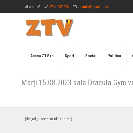
Ai o stire?
0744 247 263
zalautv@gmail.com
Acasa ZTV.ro
Sport
Social
Politica
Marți 15.08.2023 sala Dracula Gym va 
[the_ad_placement id="footer"]