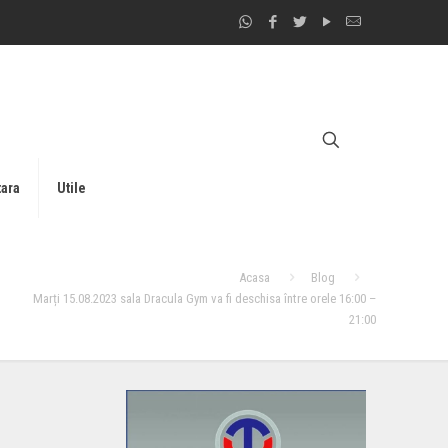
tara
Utile
Acasa
Blog
Marți 15.08.2023 sala Dracula Gym va fi deschisa între orele 16:00 –
21:00