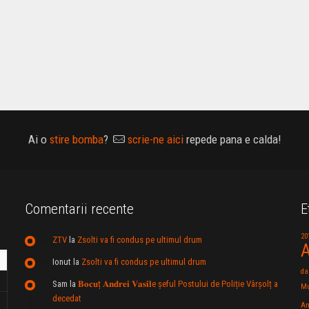
Ai o
stire bomba
?
scrie-ne aici
repede pana e calda!
Comentarii recente
E
20
ZTV
la
Zsolti va fi condus pe ultimul drum
A
Ionut
la
Zsolti va fi condus pe ultimul drum
da
Sam
la
𝐁𝐨𝐜𝐮ț 𝐀𝐧𝐝𝐫𝐞𝐢 𝐕𝐚𝐬𝐢𝐥e şeful Postului de Poliție Vârșolț a
Mu
decedat
An