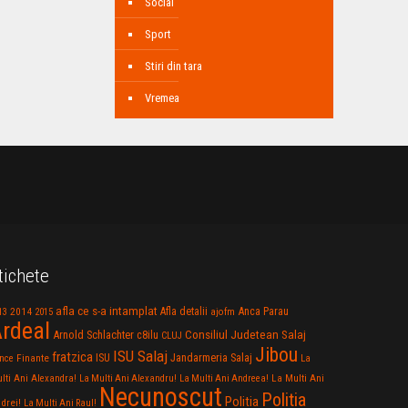
Social
Sport
Stiri din tara
Vremea
tichete
afla ce s-a intamplat
Anca Parau
2014
Afla detalii
13
2015
ajofm
rdeal
Consiliul Judetean Salaj
Arnold Schlachter
c8ilu
CLUJ
Jibou
ISU Salaj
fratzica
Jandarmeria Salaj
Finante
ISU
nce
La
La Multi Ani
lti Ani Alexandra!
La Multi Ani Alexandru!
La Multi Ani Andreea!
Necunoscut
Politia
Politia
drei!
La Multi Ani Raul!