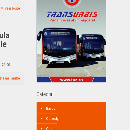
Vezi toate
ula
le
- 21:00
ste mai multe
Categorii
Bancuri
Comedy
Cultura