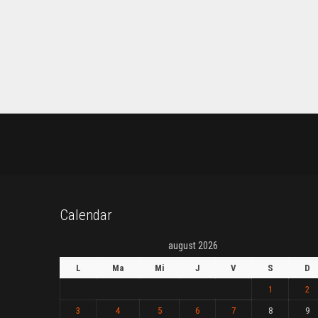
Calendar
august 2026
L
Ma
Mi
J
V
S
D
1
2
3
4
5
6
7
8
9