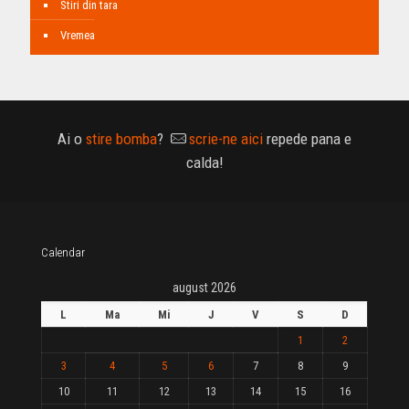
Stiri din tara
Vremea
Ai o
stire bomba
?
scrie-ne aici
repede pana e
calda!
Calendar
august 2026
L
Ma
Mi
J
V
S
D
1
2
3
4
5
6
7
8
9
10
11
12
13
14
15
16