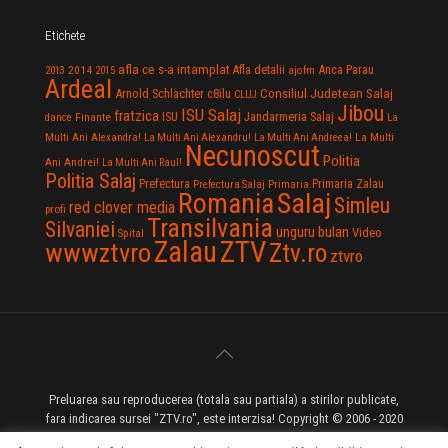
Etichete
afla ce s-a intamplat
Anca Parau
2014
Afla detalii
2013
2015
ajofm
Ardeal
Consiliul Judetean Salaj
Arnold Schlachter
c8ilu
CLUJ
Jibou
ISU Salaj
fratzica
Jandarmeria Salaj
Finante
ISU
dance
La
La Multi
Multi Ani Alexandra!
La Multi Ani Alexandru!
La Multi Ani Andreea!
Necunoscut
Politia
Ani Andrei!
La Multi Ani Raul!
Politia Salaj
Prefectura
Primaria Zalau
Prefectura Salaj
Primaria
Salaj
Romania
Simleu
red clover media
profi
Transilvania
Silvaniei
unguru bulan
Video
Spital
Zalau
ZTV
wwwztvro
Ztv.ro
ztvro
Preluarea sau reproducerea (totala sau partiala) a stirilor publicate,
fara indicarea sursei "ZTV.ro", este interzisa! Copyright © 2006 - 2020
ZTV.ro - Televiziune pe Internet - Zalau TV