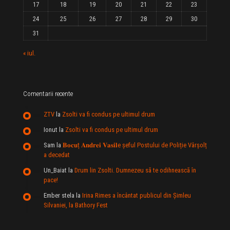
17
18
19
20
21
22
23
24
25
26
27
28
29
30
31
« iul.
Comentarii recente
ZTV
la
Zsolti va fi condus pe ultimul drum
Ionut
la
Zsolti va fi condus pe ultimul drum
Sam
la
𝐁𝐨𝐜𝐮ț 𝐀𝐧𝐝𝐫𝐞𝐢 𝐕𝐚𝐬𝐢𝐥e şeful Postului de Poliție Vârșolț
a decedat
Un_Baiat
la
Drum lin Zsolti. Dumnezeu sã te odihneascã în
pace!
Ember stela
la
Irina Rimes a încântat publicul din Şimleu
Silvaniei, la Bathory Fest