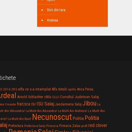
Stiri din tara
Vremea
tichete
afla ce s-a intamplat
Anca Parau
2014
Afla detalii
13
2015
ajofm
rdeal
Consiliul Judetean Salaj
Arnold Schlachter
c8ilu
CLUJ
Jibou
ISU Salaj
fratzica
Jandarmeria Salaj
Finante
ISU
nce
La
La Multi Ani
lti Ani Alexandra!
La Multi Ani Alexandru!
La Multi Ani Andreea!
Necunoscut
Politia
Politia
drei!
La Multi Ani Raul!
alaj
red clover
Prefectura
Primaria Zalau
profi
Prefectura Salaj
Primaria