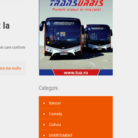
 la
ani care conform
ste mai multe
Categorii
Bancuri
Comedy
Cultura
DIVERTISMENT