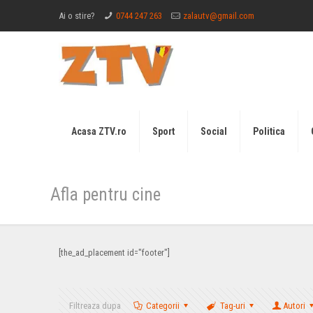
Ai o stire?
0744 247 263
zalautv@gmail.com
Acasa ZTV.ro
Sport
Social
Politica
Afla pentru cine
[the_ad_placement id="footer"]
Filtreaza dupa
Categorii
Tag-uri
Autori