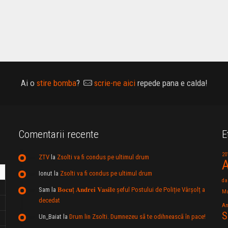
Ai o
stire bomba
?
scrie-ne aici
repede pana e calda!
Comentarii recente
E
20
ZTV
la
Zsolti va fi condus pe ultimul drum
A
Ionut
la
Zsolti va fi condus pe ultimul drum
da
Sam
la
𝐁𝐨𝐜𝐮ț 𝐀𝐧𝐝𝐫𝐞𝐢 𝐕𝐚𝐬𝐢𝐥e şeful Postului de Poliție Vârșolț a
Mu
decedat
An
S
Un_Baiat
la
Drum lin Zsolti. Dumnezeu sã te odihneascã în pace!