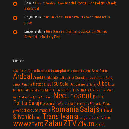
Sam
la
𝐁𝐨𝐜𝐮ț 𝐀𝐧𝐝𝐫𝐞𝐢 𝐕𝐚𝐬𝐢𝐥e şeful Postului de Poliție Vârșolț
a decedat
Un_Baiat
la
Drum lin Zsolti. Dumnezeu sã te odihneascã în
pace!
Ember stela
la
Irina Rimes a încântat publicul din Şimleu
Silvaniei, la Bathory Fest
Etichete
afla ce s-a intamplat
Anca Parau
2014
Afla detalii
2013
2015
ajofm
Ardeal
Consiliul Judetean Salaj
Arnold Schlachter
c8ilu
CLUJ
Jibou
ISU Salaj
fratzica
Jandarmeria Salaj
Finante
ISU
dance
La
La Multi
Multi Ani Alexandra!
La Multi Ani Alexandru!
La Multi Ani Andreea!
Necunoscut
Politia
Ani Andrei!
La Multi Ani Raul!
Politia Salaj
Prefectura
Primaria Zalau
Prefectura Salaj
Primaria
Salaj
Romania
Simleu
red clover media
profi
Transilvania
Silvaniei
unguru bulan
Video
Spital
Zalau
ZTV
wwwztvro
Ztv.ro
ztvro