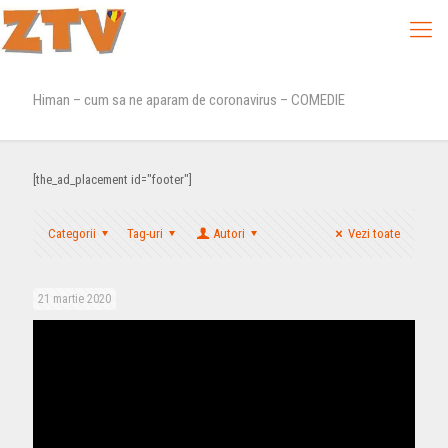
Himan – cum sa ne aparam de coronavirus – COMEDIE
[the_ad_placement id="footer"]
Categorii
Tag-uri
Autori
Vezi toate
21 martie 2020