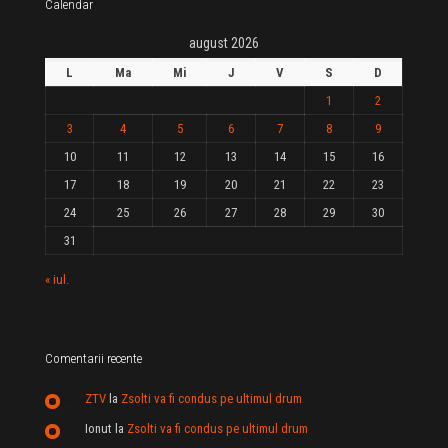
Calendar
august 2026
L
Ma
Mi
J
V
S
D
1
2
3
4
5
6
7
8
9
10
11
12
13
14
15
16
17
18
19
20
21
22
23
24
25
26
27
28
29
30
31
« iul.
Comentarii recente
ZTV
la
Zsolti va fi condus pe ultimul drum
Ionut
la
Zsolti va fi condus pe ultimul drum