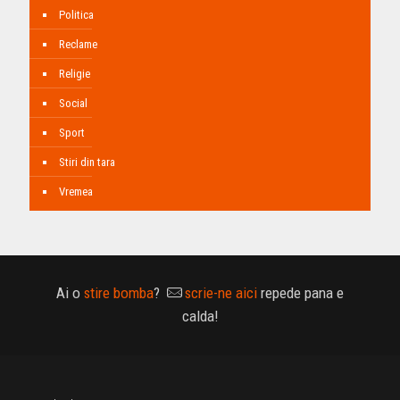
Politica
Reclame
Religie
Social
Sport
Stiri din tara
Vremea
Ai o
stire bomba
?
scrie-ne aici
repede pana e
calda!