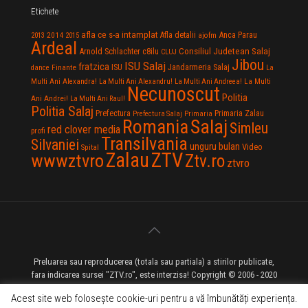
Etichete
afla ce s-a intamplat
Anca Parau
2014
Afla detalii
2013
2015
ajofm
Ardeal
Consiliul Judetean Salaj
Arnold Schlachter
c8ilu
CLUJ
Jibou
ISU Salaj
fratzica
Jandarmeria Salaj
Finante
ISU
dance
La
La Multi
Multi Ani Alexandra!
La Multi Ani Alexandru!
La Multi Ani Andreea!
Necunoscut
Politia
Ani Andrei!
La Multi Ani Raul!
Politia Salaj
Prefectura
Primaria Zalau
Prefectura Salaj
Primaria
Salaj
Romania
Simleu
red clover media
profi
Transilvania
Silvaniei
unguru bulan
Video
Spital
Zalau
ZTV
wwwztvro
Ztv.ro
ztvro
Preluarea sau reproducerea (totala sau partiala) a stirilor publicate,
fara indicarea sursei "ZTV.ro", este interzisa! Copyright © 2006 - 2020
ZTV.ro - Televiziune pe Internet - Zalau TV
Acest site web folosește cookie-uri pentru a vă îmbunătăți experiența.