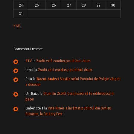
24
25
26
27
28
29
30
31
« iul.
Comentarii recente
ZTV
la
Zsolti va fi condus pe ultimul drum
Ionut
la
Zsolti va fi condus pe ultimul drum
Sam
la
𝐁𝐨𝐜𝐮ț 𝐀𝐧𝐝𝐫𝐞𝐢 𝐕𝐚𝐬𝐢𝐥e şeful Postului de Poliție Vârșolț
a decedat
Un_Baiat
la
Drum lin Zsolti. Dumnezeu sã te odihneascã în
pace!
Ember stela
la
Irina Rimes a încântat publicul din Şimleu
Silvaniei, la Bathory Fest