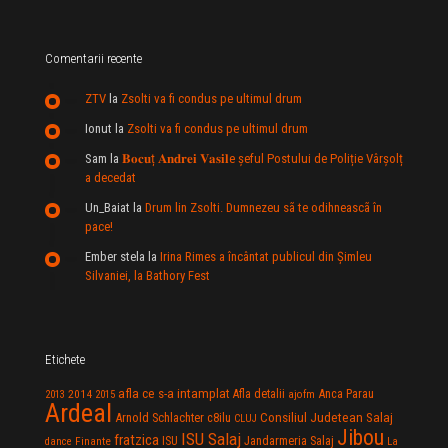
Comentarii recente
ZTV
la
Zsolti va fi condus pe ultimul drum
Ionut
la
Zsolti va fi condus pe ultimul drum
Sam
la
𝐁𝐨𝐜𝐮ț 𝐀𝐧𝐝𝐫𝐞𝐢 𝐕𝐚𝐬𝐢𝐥e şeful Postului de Poliție Vârșolț
a decedat
Un_Baiat
la
Drum lin Zsolti. Dumnezeu sã te odihneascã în
pace!
Ember stela
la
Irina Rimes a încântat publicul din Şimleu
Silvaniei, la Bathory Fest
Etichete
afla ce s-a intamplat
Anca Parau
2014
Afla detalii
2013
2015
ajofm
Ardeal
Consiliul Judetean Salaj
Arnold Schlachter
c8ilu
CLUJ
Jibou
ISU Salaj
fratzica
Jandarmeria Salaj
Finante
ISU
dance
La