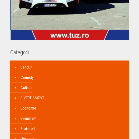
Categorii
Bancuri
Comedy
Cultura
DIVERTISMENT
Economie
Eveniment
Featured
Horoscop