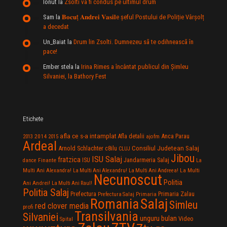
Ionut
la
Zsolti va fi condus pe ultimul drum
Sam
la
𝐁𝐨𝐜𝐮ț 𝐀𝐧𝐝𝐫𝐞𝐢 𝐕𝐚𝐬𝐢𝐥e şeful Postului de Poliție Vârșolț
a decedat
Un_Baiat
la
Drum lin Zsolti. Dumnezeu sã te odihneascã în
pace!
Ember stela
la
Irina Rimes a încântat publicul din Şimleu
Silvaniei, la Bathory Fest
Etichete
afla ce s-a intamplat
Anca Parau
2014
Afla detalii
2013
2015
ajofm
Ardeal
Consiliul Judetean Salaj
Arnold Schlachter
c8ilu
CLUJ
Jibou
ISU Salaj
fratzica
Jandarmeria Salaj
Finante
ISU
dance
La
La Multi
Multi Ani Alexandra!
La Multi Ani Alexandru!
La Multi Ani Andreea!
Necunoscut
Politia
Ani Andrei!
La Multi Ani Raul!
Politia Salaj
Prefectura
Primaria Zalau
Prefectura Salaj
Primaria
Salaj
Romania
Simleu
red clover media
profi
Transilvania
Silvaniei
unguru bulan
Video
Spital