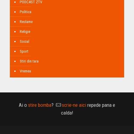
PODCAST ZTV
Politica
Reclame
Religie
Social
Sport
Stiri din tara
Vremea
Ai o
stire bomba
?
scrie-ne aici
repede pana e
calda!