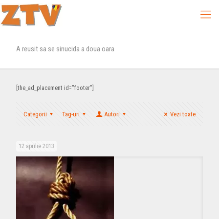
A reusit sa se sinucida a doua oara
[the_ad_placement id="footer"]
Categorii
Tag-uri
Autori
Vezi toate
12 aprilie 2013