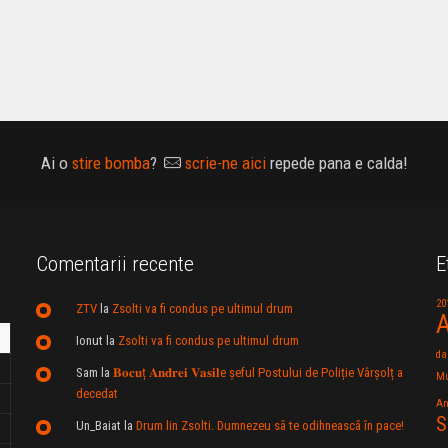
Ai o
stire bomba
?
scrie-ne aici
repede pana e calda!
Comentarii recente
E
20
ZTV
la
Zsolti va fi condus pe ultimul drum
A
Ionut
la
Zsolti va fi condus pe ultimul drum
da
Sam
la
𝐁𝐨𝐜𝐮ț 𝐀𝐧𝐝𝐫𝐞𝐢 𝐕𝐚𝐬𝐢𝐥e şeful Postului de Poliție Vârșolț a
Mu
decedat
An
S
Un_Baiat
la
Drum lin Zsolti. Dumnezeu sã te odihneascã în pace!