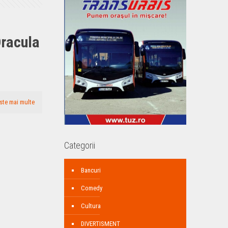
Dracula
ste mai multe
Categorii
Bancuri
Comedy
Cultura
DIVERTISMENT