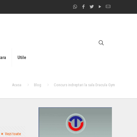
tara
Utile
Acasa
Blog
Concurs indreptari la sala Dracula Gym
Vezi toate