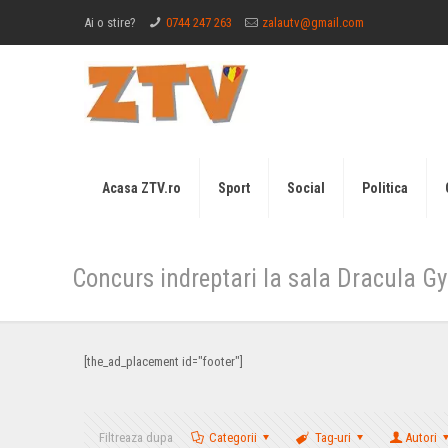
Ai o stire?
0744 247 263
zalautv@gmail.com
Acasa ZTV.ro
Sport
Social
Politica
Concurs indreptari la sala Dracula G
[the_ad_placement id="footer"]
Filtreaza dupa
Categorii
Tag-uri
Autori