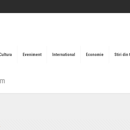
Cultura
Eveniment
International
Economie
Stiri din 
ym