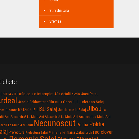
Stiri din tara
Vremea
tichete
afla ce s-a intamplat
Anca Parau
2014
Afla detalii
13
2015
ajofm
rdeal
Consiliul Judetean Salaj
Arnold Schlachter
c8ilu
CLUJ
Jibou
ISU Salaj
fratzica
Jandarmeria Salaj
Finante
ISU
nce
La
La Multi Ani
lti Ani Alexandra!
La Multi Ani Alexandru!
La Multi Ani Andreea!
Necunoscut
Politia
Politia
drei!
La Multi Ani Raul!
alaj
red clover
Prefectura
Primaria Zalau
profi
Prefectura Salaj
Primaria