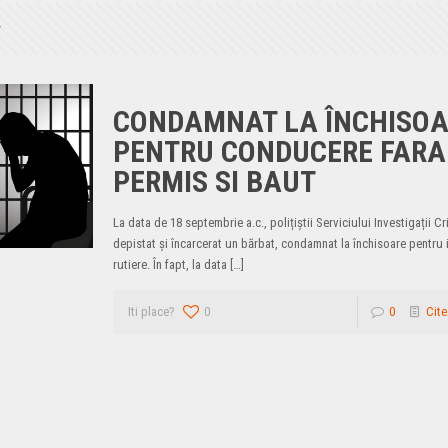
CONDAMNAT LA ÎNCHISO
PENTRU CONDUCERE FARA
PERMIS SI BAUT
La data de 18 septembrie a.c., polițiștii Serviciului Investigații C
depistat și încarcerat un bărbat, condamnat la închisoare pentru i
rutiere. În fapt, la data
[…]
Iti place?
0
0
Cite