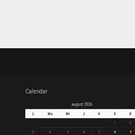
Calendar
august 2026
L
Ma
Mi
J
V
S
D
1
2
3
4
5
6
7
8
9