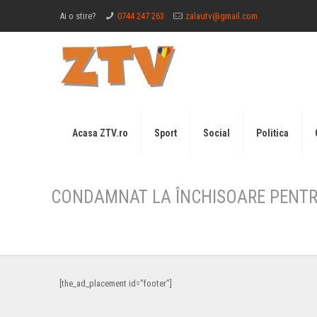
Ai o stire?
0744 247 263
zalautv@gmail.com
Acasa ZTV.ro
Sport
Social
Politica
CONDAMNAT LA ÎNCHISOARE PENTR
[the_ad_placement id="footer"]