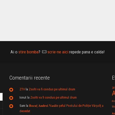
Ai o
stire bomba
?
scrie-ne aici
repede pana e calda!
Comentarii recente
E
20
ZTV
la
Zsolti va fi condus pe ultimul drum
A
Ionut
la
Zsolti va fi condus pe ultimul drum
da
Sam
la
𝐁𝐨𝐜𝐮ț 𝐀𝐧𝐝𝐫𝐞𝐢 𝐕𝐚𝐬𝐢𝐥e şeful Postului de Poliție Vârșolț a
Mu
decedat
An