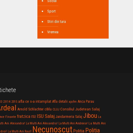
Social
Sport
Stiri din tara
Vremea
tichete
afla ce s-a intamplat
Anca Parau
2014
Afla detalii
13
2015
ajofm
rdeal
Consiliul Judetean Salaj
Arnold Schlachter
c8ilu
CLUJ
Jibou
ISU Salaj
fratzica
Jandarmeria Salaj
Finante
ISU
nce
La
La Multi Ani
lti Ani Alexandra!
La Multi Ani Alexandru!
La Multi Ani Andreea!
Necunoscut
Politia
Politia
drei!
La Multi Ani Raul!