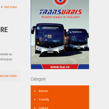
Vezi toate
ARE
riminale au
nfracțiuni
ste mai multe
Categorii
Bancuri
Comedy
Cultura