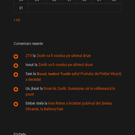
31
« iul.
Comentarii recente
ZTV
la
Zsolti va fi condus pe ultimul drum
Ionut
la
Zsolti va fi condus pe ultimul drum
Sam
la
𝐁𝐨𝐜𝐮ț 𝐀𝐧𝐝𝐫𝐞𝐢 𝐕𝐚𝐬𝐢𝐥e şeful Postului de Poliție Vârșolț
a decedat
Un_Baiat
la
Drum lin Zsolti. Dumnezeu sã te odihneascã în
pace!
Ember stela
la
Irina Rimes a încântat publicul din Şimleu
Silvaniei, la Bathory Fest
Etichete