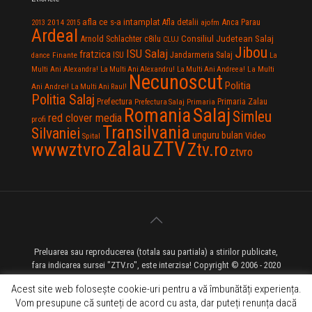
afla ce s-a intamplat
Anca Parau
2014
Afla detalii
2013
2015
ajofm
Ardeal
Consiliul Judetean Salaj
Arnold Schlachter
c8ilu
CLUJ
Jibou
ISU Salaj
fratzica
Jandarmeria Salaj
Finante
ISU
dance
La
La Multi
Multi Ani Alexandra!
La Multi Ani Alexandru!
La Multi Ani Andreea!
Necunoscut
Politia
Ani Andrei!
La Multi Ani Raul!
Politia Salaj
Prefectura
Primaria Zalau
Prefectura Salaj
Primaria
Salaj
Romania
Simleu
red clover media
profi
Transilvania
Silvaniei
unguru bulan
Video
Spital
Zalau
ZTV
wwwztvro
Ztv.ro
ztvro
Preluarea sau reproducerea (totala sau partiala) a stirilor publicate,
fara indicarea sursei "ZTV.ro", este interzisa! Copyright © 2006 - 2020
ZTV.ro - Televiziune pe Internet - Zalau TV
Acest site web folosește cookie-uri pentru a vă îmbunătăți experiența.
Vom presupune că sunteți de acord cu asta, dar puteți renunța dacă