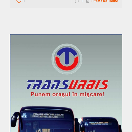
0
0
Citeste mai multe