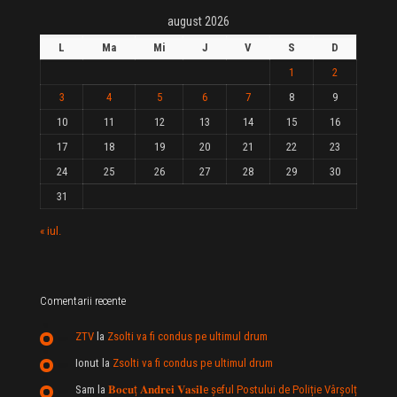
august 2026
L
Ma
Mi
J
V
S
D
1
2
3
4
5
6
7
8
9
10
11
12
13
14
15
16
17
18
19
20
21
22
23
24
25
26
27
28
29
30
31
« iul.
Comentarii recente
ZTV
la
Zsolti va fi condus pe ultimul drum
Ionut
la
Zsolti va fi condus pe ultimul drum
Sam
la
𝐁𝐨𝐜𝐮ț 𝐀𝐧𝐝𝐫𝐞𝐢 𝐕𝐚𝐬𝐢𝐥e şeful Postului de Poliție Vârșolț