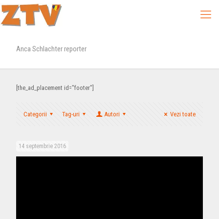
Anca Schlachter reporter
[the_ad_placement id="footer"]
Categorii
Tag-uri
Autori
Vezi toate
14 septembrie 2016