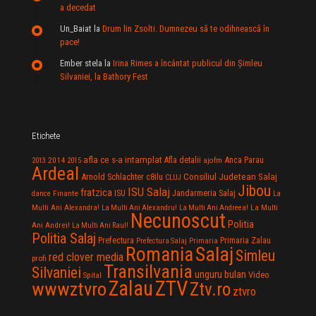
a decedat
Un_Baiat
la
Drum lin Zsolti. Dumnezeu sã te odihneascã în
pace!
Ember stela
la
Irina Rimes a încântat publicul din Şimleu
Silvaniei, la Bathory Fest
Etichete
afla ce s-a intamplat
Anca Parau
2014
Afla detalii
2013
2015
ajofm
Ardeal
Consiliul Judetean Salaj
Arnold Schlachter
c8ilu
CLUJ
Jibou
ISU Salaj
fratzica
Jandarmeria Salaj
Finante
ISU
dance
La
La Multi
Multi Ani Alexandra!
La Multi Ani Alexandru!
La Multi Ani Andreea!
Necunoscut
Politia
Ani Andrei!
La Multi Ani Raul!
Politia Salaj
Prefectura
Primaria Zalau
Prefectura Salaj
Primaria
Salaj
Romania
Simleu
red clover media
profi
Transilvania
Silvaniei
unguru bulan
Video
Spital
Zalau
ZTV
wwwztvro
Ztv.ro
ztvro