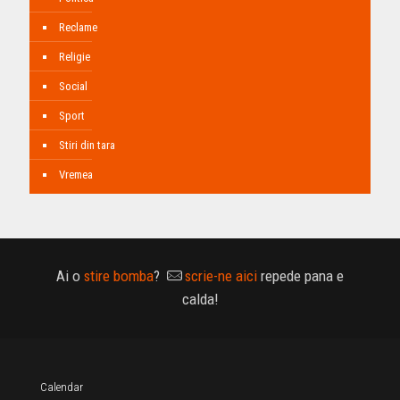
Reclame
Religie
Social
Sport
Stiri din tara
Vremea
Ai o
stire bomba
?
scrie-ne aici
repede pana e
calda!
Calendar