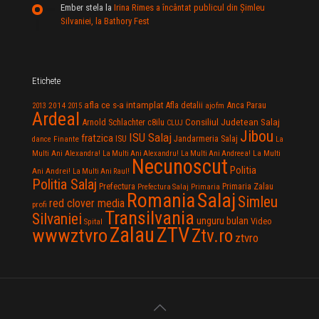
Ember stela
la
Irina Rimes a încântat publicul din Şimleu
Silvaniei, la Bathory Fest
Etichete
afla ce s-a intamplat
Anca Parau
2014
Afla detalii
2013
2015
ajofm
Ardeal
Consiliul Judetean Salaj
Arnold Schlachter
c8ilu
CLUJ
Jibou
ISU Salaj
fratzica
Jandarmeria Salaj
Finante
ISU
dance
La
La Multi
Multi Ani Alexandra!
La Multi Ani Alexandru!
La Multi Ani Andreea!
Necunoscut
Politia
Ani Andrei!
La Multi Ani Raul!
Politia Salaj
Prefectura
Primaria Zalau
Prefectura Salaj
Primaria
Salaj
Romania
Simleu
red clover media
profi
Transilvania
Silvaniei
unguru bulan
Video
Spital
Zalau
ZTV
wwwztvro
Ztv.ro
ztvro