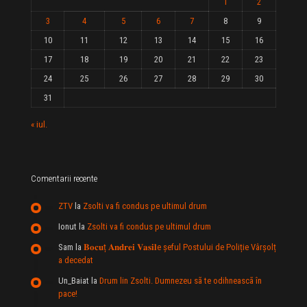
1
2
3
4
5
6
7
8
9
10
11
12
13
14
15
16
17
18
19
20
21
22
23
24
25
26
27
28
29
30
31
« iul.
Comentarii recente
ZTV
la
Zsolti va fi condus pe ultimul drum
Ionut
la
Zsolti va fi condus pe ultimul drum
Sam
la
𝐁𝐨𝐜𝐮ț 𝐀𝐧𝐝𝐫𝐞𝐢 𝐕𝐚𝐬𝐢𝐥e şeful Postului de Poliție Vârșolț
a decedat
Un_Baiat
la
Drum lin Zsolti. Dumnezeu sã te odihneascã în
pace!