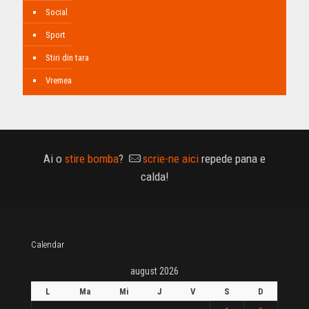
Social
Sport
Stiri din tara
Vremea
Ai o
stire bomba
?
scrie-ne aici
repede pana e
calda!
Calendar
august 2026
L
Ma
Mi
J
V
S
D