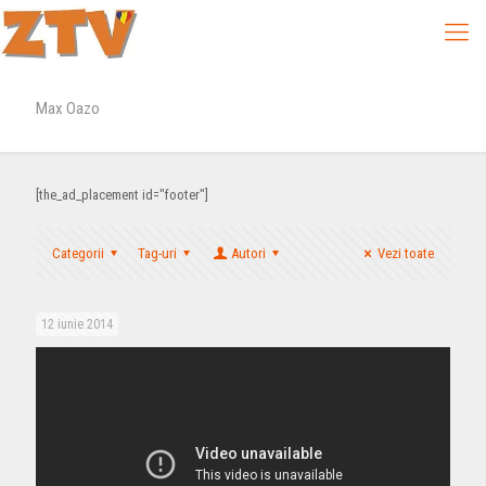
Max Oazo
[the_ad_placement id="footer"]
Categorii
Tag-uri
Autori
Vezi toate
12 iunie 2014