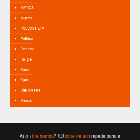
MEDICAL
Muzica
PODCAST ZTV
Politica
Reclame
Religie
Social
Sport
Stiri din tara
Vremea
Ai o
stire bomba
?
scrie-ne aici
repede pana e