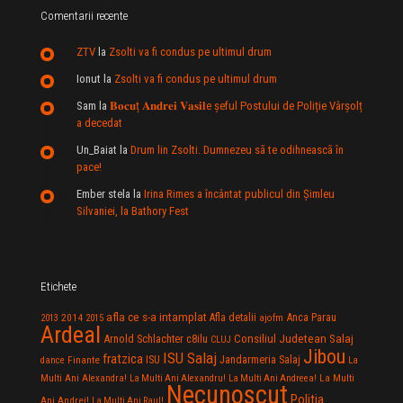
Comentarii recente
ZTV
la
Zsolti va fi condus pe ultimul drum
Ionut
la
Zsolti va fi condus pe ultimul drum
Sam
la
𝐁𝐨𝐜𝐮ț 𝐀𝐧𝐝𝐫𝐞𝐢 𝐕𝐚𝐬𝐢𝐥e şeful Postului de Poliție Vârșolț
a decedat
Un_Baiat
la
Drum lin Zsolti. Dumnezeu sã te odihneascã în
pace!
Ember stela
la
Irina Rimes a încântat publicul din Şimleu
Silvaniei, la Bathory Fest
Etichete
afla ce s-a intamplat
Anca Parau
2014
Afla detalii
2013
2015
ajofm
Ardeal
Consiliul Judetean Salaj
Arnold Schlachter
c8ilu
CLUJ
Jibou
ISU Salaj
fratzica
Jandarmeria Salaj
Finante
ISU
dance
La
La Multi
Multi Ani Alexandra!
La Multi Ani Alexandru!
La Multi Ani Andreea!
Necunoscut
Politia
Ani Andrei!
La Multi Ani Raul!