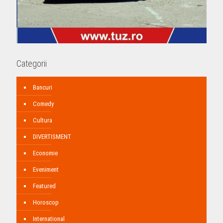
Categorii
Bancuri
Comedy
Cultura
DIVERTISMENT
Economie
Eveniment
Featured
Horoscop
International