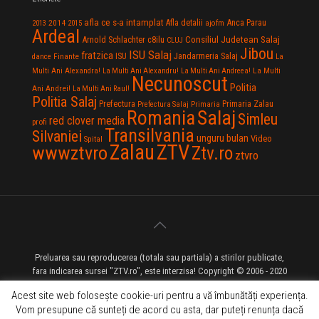
afla ce s-a intamplat
Anca Parau
2014
Afla detalii
2013
2015
ajofm
Ardeal
Consiliul Judetean Salaj
Arnold Schlachter
c8ilu
CLUJ
Jibou
ISU Salaj
fratzica
Jandarmeria Salaj
Finante
ISU
dance
La
La Multi
Multi Ani Alexandra!
La Multi Ani Alexandru!
La Multi Ani Andreea!
Necunoscut
Politia
Ani Andrei!
La Multi Ani Raul!
Politia Salaj
Prefectura
Primaria Zalau
Prefectura Salaj
Primaria
Salaj
Romania
Simleu
red clover media
profi
Transilvania
Silvaniei
unguru bulan
Video
Spital
Zalau
ZTV
wwwztvro
Ztv.ro
ztvro
Preluarea sau reproducerea (totala sau partiala) a stirilor publicate,
fara indicarea sursei "ZTV.ro", este interzisa! Copyright © 2006 - 2020
ZTV.ro - Televiziune pe Internet - Zalau TV
Acest site web folosește cookie-uri pentru a vă îmbunătăți experiența.
Vom presupune că sunteți de acord cu asta, dar puteți renunța dacă