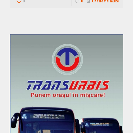
0
0
Citeste mai multe