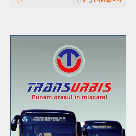
0
0
Citeste mai multe