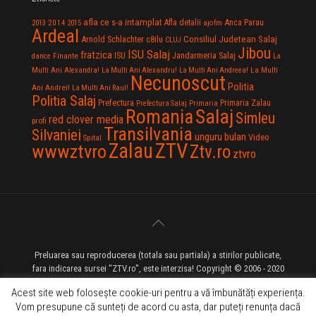
afla ce s-a intamplat
Anca Parau
2014
Afla detalii
2013
2015
ajofm
Ardeal
Consiliul Judetean Salaj
Arnold Schlachter
c8ilu
CLUJ
Jibou
ISU Salaj
fratzica
Jandarmeria Salaj
Finante
ISU
dance
La
La Multi
Multi Ani Alexandra!
La Multi Ani Alexandru!
La Multi Ani Andreea!
Necunoscut
Politia
Ani Andrei!
La Multi Ani Raul!
Politia Salaj
Prefectura
Primaria Zalau
Prefectura Salaj
Primaria
Salaj
Romania
Simleu
red clover media
profi
Transilvania
Silvaniei
unguru bulan
Video
Spital
Zalau
ZTV
wwwztvro
Ztv.ro
ztvro
Preluarea sau reproducerea (totala sau partiala) a stirilor publicate,
fara indicarea sursei "ZTV.ro", este interzisa! Copyright © 2006 - 2020
ZTV.ro - Televiziune pe Internet - Zalau TV
Acest site web folosește cookie-uri pentru a vă îmbunătăți experiența.
Vom presupune că sunteți de acord cu asta, dar puteți renunța dacă