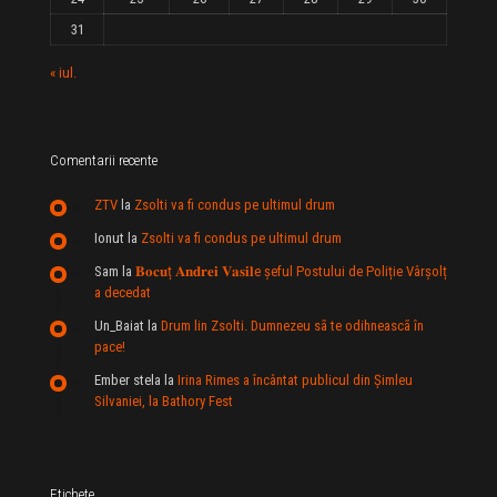
31
« iul.
Comentarii recente
ZTV
la
Zsolti va fi condus pe ultimul drum
Ionut
la
Zsolti va fi condus pe ultimul drum
Sam
la
𝐁𝐨𝐜𝐮ț 𝐀𝐧𝐝𝐫𝐞𝐢 𝐕𝐚𝐬𝐢𝐥e şeful Postului de Poliție Vârșolț
a decedat
Un_Baiat
la
Drum lin Zsolti. Dumnezeu sã te odihneascã în
pace!
Ember stela
la
Irina Rimes a încântat publicul din Şimleu
Silvaniei, la Bathory Fest
Etichete