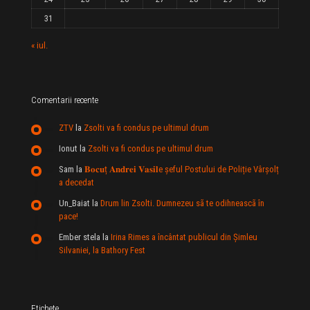
31
« iul.
Comentarii recente
ZTV
la
Zsolti va fi condus pe ultimul drum
Ionut
la
Zsolti va fi condus pe ultimul drum
Sam
la
𝐁𝐨𝐜𝐮ț 𝐀𝐧𝐝𝐫𝐞𝐢 𝐕𝐚𝐬𝐢𝐥e şeful Postului de Poliție Vârșolț
a decedat
Un_Baiat
la
Drum lin Zsolti. Dumnezeu sã te odihneascã în
pace!
Ember stela
la
Irina Rimes a încântat publicul din Şimleu
Silvaniei, la Bathory Fest
Etichete