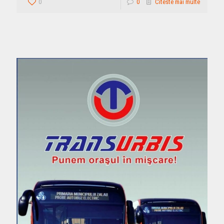
0
0
Citeste mai multe