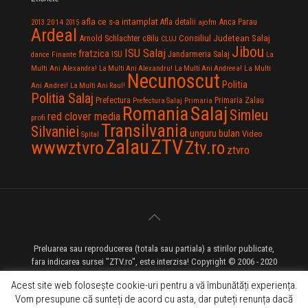
afla ce s-a intamplat
Anca Parau
2014
Afla detalii
2013
2015
ajofm
Ardeal
Consiliul Judetean Salaj
Arnold Schlachter
c8ilu
CLUJ
Jibou
ISU Salaj
fratzica
Jandarmeria Salaj
Finante
ISU
dance
La
La Multi
Multi Ani Alexandra!
La Multi Ani Alexandru!
La Multi Ani Andreea!
Necunoscut
Politia
Ani Andrei!
La Multi Ani Raul!
Politia Salaj
Prefectura
Primaria Zalau
Prefectura Salaj
Primaria
Salaj
Romania
Simleu
red clover media
profi
Transilvania
Silvaniei
unguru bulan
Video
Spital
Zalau
ZTV
wwwztvro
Ztv.ro
ztvro
Preluarea sau reproducerea (totala sau partiala) a stirilor publicate,
fara indicarea sursei "ZTV.ro", este interzisa! Copyright © 2006 - 2020
ZTV.ro - Televiziune pe Internet - Zalau TV
Acest site web folosește cookie-uri pentru a vă îmbunătăți experiența.
Vom presupune că sunteți de acord cu asta, dar puteți renunța dacă