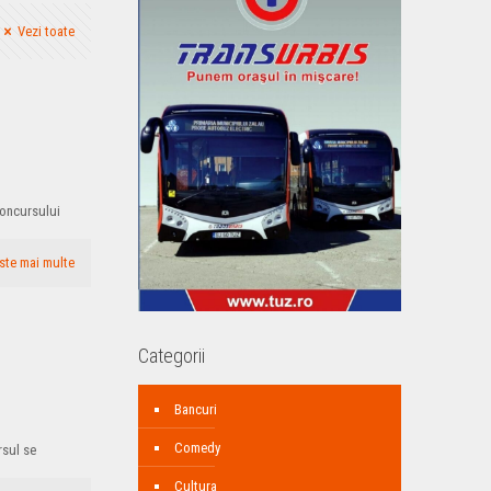
Vezi toate
Concursului
ste mai multe
Categorii
Bancuri
Comedy
rsul se
Cultura