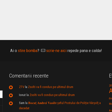
Ai o
stire bomba
?
scrie-ne aici
repede pana e calda!
Comentarii recente
E
20
ZTV
la
Zsolti va fi condus pe ultimul drum
A
Ionut
la
Zsolti va fi condus pe ultimul drum
da
Sam
la
𝐁𝐨𝐜𝐮ț 𝐀𝐧𝐝𝐫𝐞𝐢 𝐕𝐚𝐬𝐢𝐥e şeful Postului de Poliție Vârșolț a
Mu
decedat
An