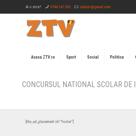
Ai o stire?
0744 247 263
zalautv@gmail.com
Acasa ZTV.ro
Sport
Social
Politica
CONCURSUL NATIONAL SCOLAR DE IS
[the_ad_placement id="footer"]