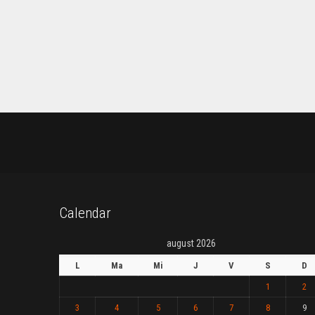
Calendar
august 2026
L
Ma
Mi
J
V
S
D
1
2
3
4
5
6
7
8
9