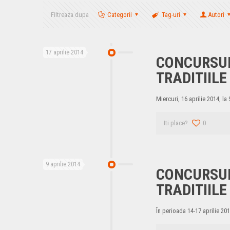
Filtreaza dupa
Categorii
Tag-uri
Autori
17 aprilie 2014
CONCURSUL
TRADITIIL
Miercuri, 16 aprilie 2014, l
Iti place?
0
9 aprilie 2014
CONCURSUL
TRADITIIL
În perioada 14-17 aprilie 201