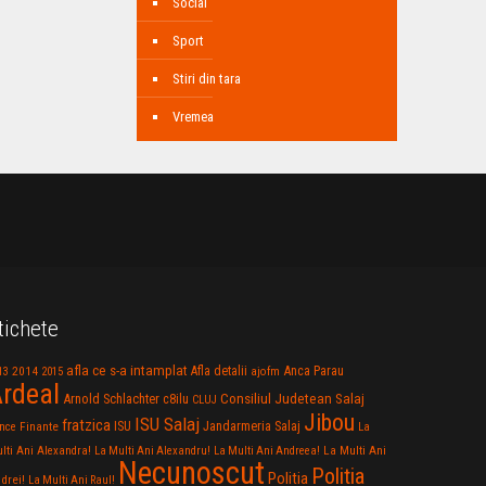
Social
Sport
Stiri din tara
Vremea
tichete
afla ce s-a intamplat
Anca Parau
2014
Afla detalii
13
2015
ajofm
rdeal
Consiliul Judetean Salaj
Arnold Schlachter
c8ilu
CLUJ
Jibou
ISU Salaj
fratzica
Jandarmeria Salaj
Finante
ISU
nce
La
La Multi Ani
lti Ani Alexandra!
La Multi Ani Alexandru!
La Multi Ani Andreea!
Necunoscut
Politia
Politia
drei!
La Multi Ani Raul!