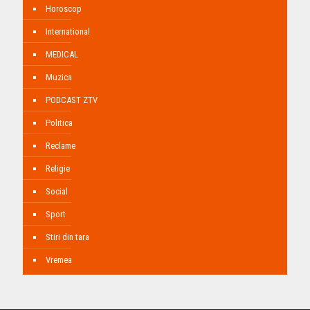
Horoscop
International
MEDICAL
Muzica
PODCAST ZTV
Politica
Reclame
Religie
Social
Sport
Stiri din tara
Vremea