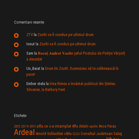
Comentarii recente
ZTV
la
Zsolti va fi condus pe ultimul drum
Ionut
la
Zsolti va fi condus pe ultimul drum
Sam
la
𝐁𝐨𝐜𝐮ț 𝐀𝐧𝐝𝐫𝐞𝐢 𝐕𝐚𝐬𝐢𝐥e şeful Postului de Poliție Vârșolț
a decedat
Un_Baiat
la
Drum lin Zsolti. Dumnezeu sã te odihneascã în
pace!
Ember stela
la
Irina Rimes a încântat publicul din Şimleu
Silvaniei, la Bathory Fest
Etichete
afla ce s-a intamplat
Anca Parau
2014
Afla detalii
2013
2015
ajofm
Ardeal
Consiliul Judetean Salaj
Arnold Schlachter
c8ilu
CLUJ