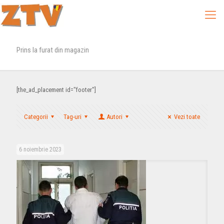
Prins la furat din magazin
[the_ad_placement id="footer"]
Categorii
Tag-uri
Autori
Vezi toate
6 noiembrie 2023