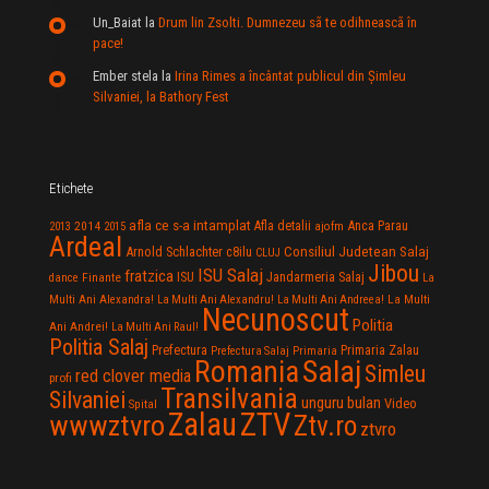
Un_Baiat
la
Drum lin Zsolti. Dumnezeu sã te odihneascã în
pace!
Ember stela
la
Irina Rimes a încântat publicul din Şimleu
Silvaniei, la Bathory Fest
Etichete
afla ce s-a intamplat
Anca Parau
2014
Afla detalii
2013
2015
ajofm
Ardeal
Consiliul Judetean Salaj
Arnold Schlachter
c8ilu
CLUJ
Jibou
ISU Salaj
fratzica
Jandarmeria Salaj
Finante
ISU
dance
La
La Multi
Multi Ani Alexandra!
La Multi Ani Alexandru!
La Multi Ani Andreea!
Necunoscut
Politia
Ani Andrei!
La Multi Ani Raul!
Politia Salaj
Prefectura
Primaria Zalau
Prefectura Salaj
Primaria
Salaj
Romania
Simleu
red clover media
profi
Transilvania
Silvaniei
unguru bulan
Video
Spital
Zalau
ZTV
wwwztvro
Ztv.ro
ztvro