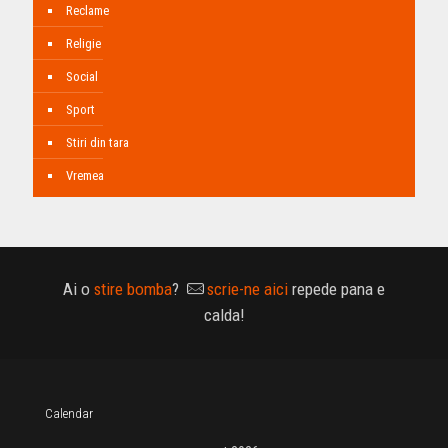
Reclame
Religie
Social
Sport
Stiri din tara
Vremea
Ai o
stire bomba
?
scrie-ne aici
repede pana e
calda!
Calendar