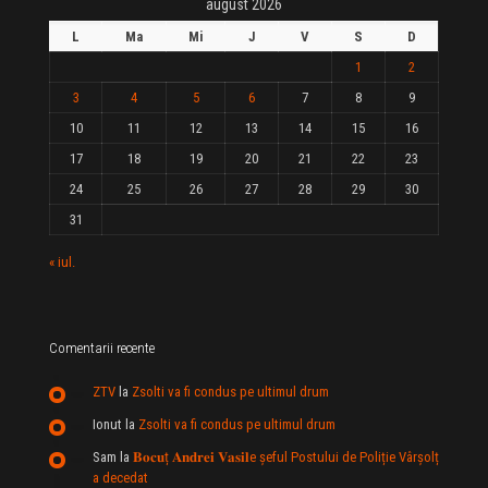
august 2026
L
Ma
Mi
J
V
S
D
1
2
3
4
5
6
7
8
9
10
11
12
13
14
15
16
17
18
19
20
21
22
23
24
25
26
27
28
29
30
31
« iul.
Comentarii recente
ZTV
la
Zsolti va fi condus pe ultimul drum
Ionut
la
Zsolti va fi condus pe ultimul drum
Sam
la
𝐁𝐨𝐜𝐮ț 𝐀𝐧𝐝𝐫𝐞𝐢 𝐕𝐚𝐬𝐢𝐥e şeful Postului de Poliție Vârșolț
a decedat