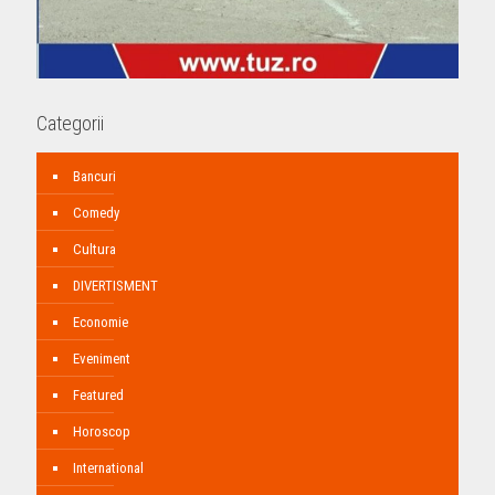
Categorii
Bancuri
Comedy
Cultura
DIVERTISMENT
Economie
Eveniment
Featured
Horoscop
International