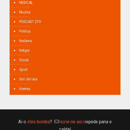
MEDICAL
Muzica
PODCAST ZTV
Politica
Reclame
Religie
Social
Sport
Stiri din tara
Vremea
Ai o
stire bomba
?
scrie-ne aici
repede pana e
calda!