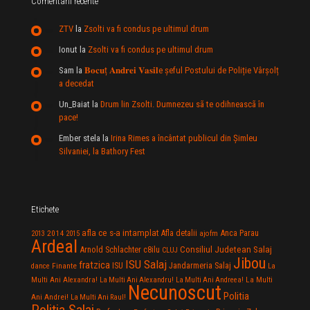
Comentarii recente
ZTV
la
Zsolti va fi condus pe ultimul drum
Ionut
la
Zsolti va fi condus pe ultimul drum
Sam
la
𝐁𝐨𝐜𝐮ț 𝐀𝐧𝐝𝐫𝐞𝐢 𝐕𝐚𝐬𝐢𝐥e şeful Postului de Poliție Vârșolț
a decedat
Un_Baiat
la
Drum lin Zsolti. Dumnezeu sã te odihneascã în
pace!
Ember stela
la
Irina Rimes a încântat publicul din Şimleu
Silvaniei, la Bathory Fest
Etichete
afla ce s-a intamplat
Anca Parau
2014
Afla detalii
2013
2015
ajofm
Ardeal
Consiliul Judetean Salaj
Arnold Schlachter
c8ilu
CLUJ
Jibou
ISU Salaj
fratzica
Jandarmeria Salaj
Finante
ISU
dance
La
La Multi
Multi Ani Alexandra!
La Multi Ani Alexandru!
La Multi Ani Andreea!
Necunoscut
Politia
Ani Andrei!
La Multi Ani Raul!