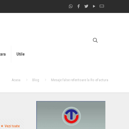
tara
Utile
Acasa
Blog
Mesaje false referitoare la Ro eFactura
Vezi toate