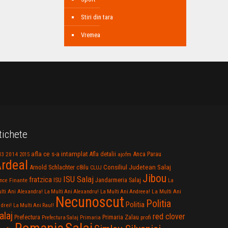
Stiri din tara
Vremea
tichete
afla ce s-a intamplat
Anca Parau
2014
Afla detalii
13
2015
ajofm
rdeal
Consiliul Judetean Salaj
Arnold Schlachter
c8ilu
CLUJ
Jibou
ISU Salaj
fratzica
Jandarmeria Salaj
Finante
ISU
nce
La
La Multi Ani
lti Ani Alexandra!
La Multi Ani Alexandru!
La Multi Ani Andreea!
Necunoscut
Politia
Politia
drei!
La Multi Ani Raul!
alaj
red clover
Prefectura
Primaria Zalau
profi
Prefectura Salaj
Primaria