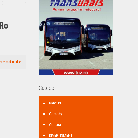
 Ro
ste mai multe
Categorii
Bancuri
Comedy
Cultura
DIVERTISMENT