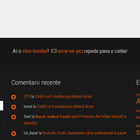
Ai o
stire bomba
?
scrie-ne aici
repede pana e calda!
Comentarii recente
E
20
ZTV
la
Zsolti va fi condus pe ultimul drum
A
Ionut
la
Zsolti va fi condus pe ultimul drum
da
Sam
la
𝐁𝐨𝐜𝐮ț 𝐀𝐧𝐝𝐫𝐞𝐢 𝐕𝐚𝐬𝐢𝐥e şeful Postului de Poliție Vârșolț a
Mu
decedat
An
S
Un_Baiat
la
Drum lin Zsolti. Dumnezeu sã te odihneascã în pace!