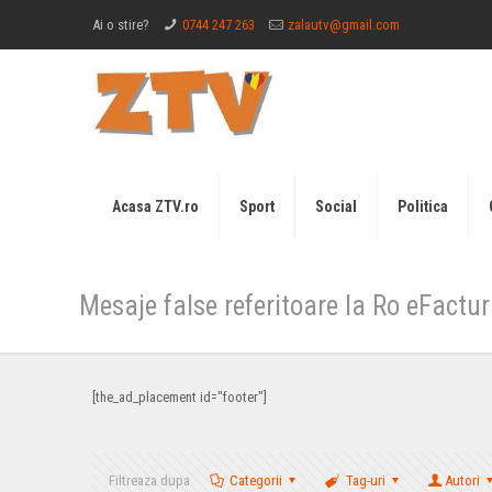
Ai o stire?
0744 247 263
zalautv@gmail.com
Acasa ZTV.ro
Sport
Social
Politica
Mesaje false referitoare la Ro eFactu
[the_ad_placement id="footer"]
Filtreaza dupa
Categorii
Tag-uri
Autori