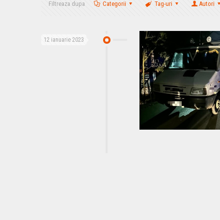
Filtreaza dupa
Categorii
Tag-uri
Autori
12 ianuarie 2023