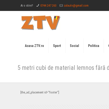
Ai o stire?
0744 247 263
zalautv@gmail.com
Acasa ZTV.ro
Sport
Social
Politica
5 metri cubi de material lemnos fără
[the_ad_placement id="footer"]