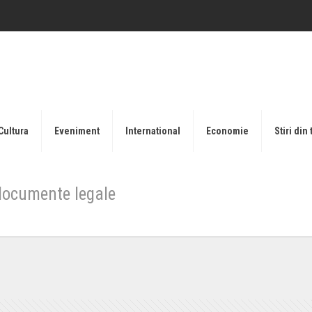
Cultura
Eveniment
International
Economie
Stiri din 
 documente legale