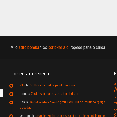
Ai o
stire bomba
?
scrie-ne aici
repede pana e calda!
Comentarii recente
E
20
ZTV
la
Zsolti va fi condus pe ultimul drum
A
Ionut
la
Zsolti va fi condus pe ultimul drum
da
Sam
la
𝐁𝐨𝐜𝐮ț 𝐀𝐧𝐝𝐫𝐞𝐢 𝐕𝐚𝐬𝐢𝐥e şeful Postului de Poliție Vârșolț a
Mu
decedat
An
S
Un_Baiat
la
Drum lin Zsolti. Dumnezeu sã te odihneascã în pace!