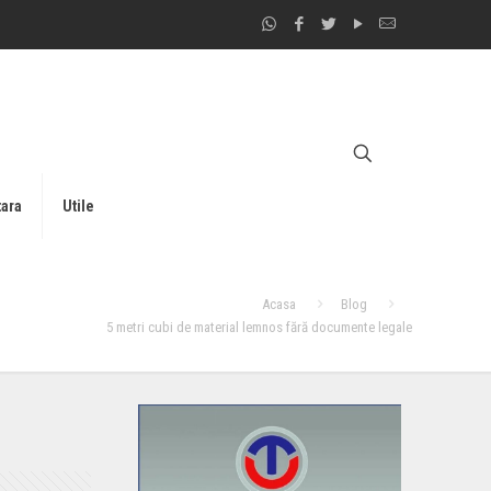
tara
Utile
Acasa
Blog
5 metri cubi de material lemnos fără documente legale