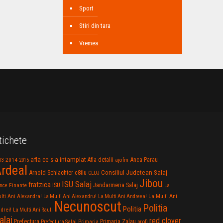
Sport
Stiri din tara
Vremea
tichete
afla ce s-a intamplat
Anca Parau
2014
Afla detalii
13
2015
ajofm
rdeal
Consiliul Judetean Salaj
Arnold Schlachter
c8ilu
CLUJ
Jibou
ISU Salaj
fratzica
Jandarmeria Salaj
Finante
ISU
nce
La
La Multi Ani
lti Ani Alexandra!
La Multi Ani Alexandru!
La Multi Ani Andreea!
Necunoscut
Politia
Politia
drei!
La Multi Ani Raul!
alaj
red clover
Prefectura
Primaria Zalau
profi
Prefectura Salaj
Primaria