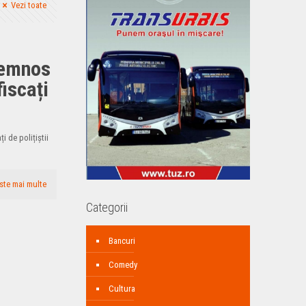
Vezi toate
lemnos
iscați
i de polițiștii
ste mai multe
Categorii
Bancuri
Comedy
Cultura