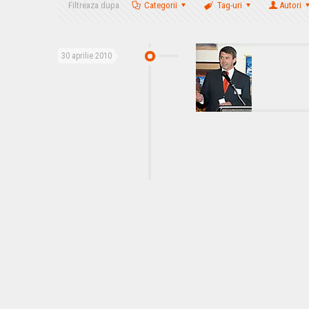
Filtreaza dupa
Categorii
Tag-uri
Autori
30 aprilie 2010