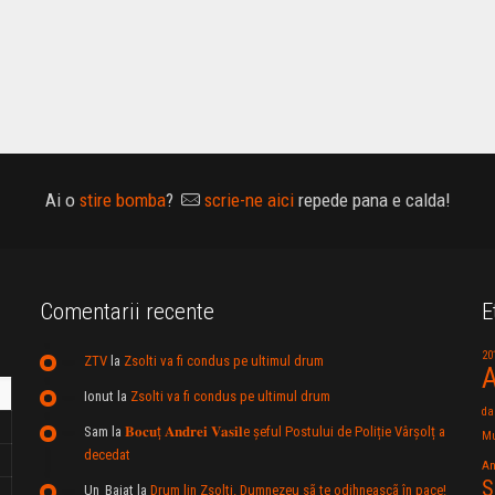
Ai o
stire bomba
?
scrie-ne aici
repede pana e calda!
Comentarii recente
E
20
ZTV
la
Zsolti va fi condus pe ultimul drum
A
Ionut
la
Zsolti va fi condus pe ultimul drum
da
Sam
la
𝐁𝐨𝐜𝐮ț 𝐀𝐧𝐝𝐫𝐞𝐢 𝐕𝐚𝐬𝐢𝐥e şeful Postului de Poliție Vârșolț a
Mu
decedat
An
S
Un_Baiat
la
Drum lin Zsolti. Dumnezeu sã te odihneascã în pace!