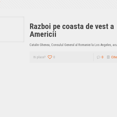
Razboi pe coasta de vest a
Americii
Catalin Ghenea, Consulul General al Romaniei la Los Angeles, ac
Iti place?
0
0
Cite