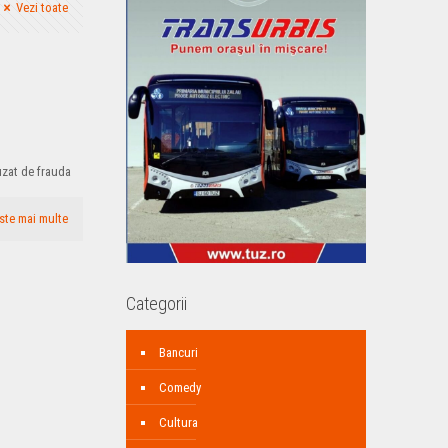
Vezi toate
uzat de frauda
ste mai multe
Categorii
Bancuri
Comedy
Cultura