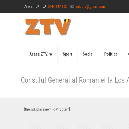
Ai o stire?
0744 247 263
zalautv@gmail.com
Acasa ZTV.ro
Sport
Social
Politica
Consulul General al Romaniei la Los 
[the_ad_placement id="footer"]