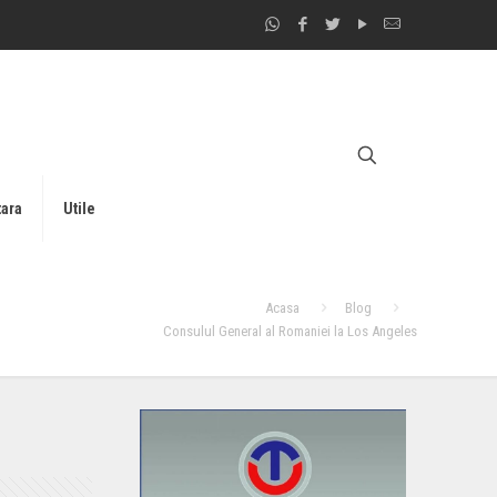
tara
Utile
Acasa
Blog
Consulul General al Romaniei la Los Angeles