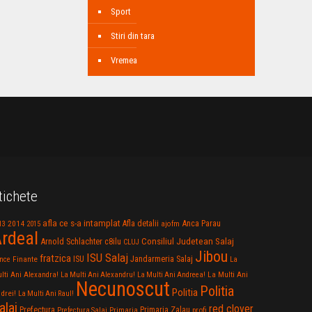
Sport
Stiri din tara
Vremea
tichete
afla ce s-a intamplat
Anca Parau
2014
Afla detalii
13
2015
ajofm
rdeal
Consiliul Judetean Salaj
Arnold Schlachter
c8ilu
CLUJ
Jibou
ISU Salaj
fratzica
Jandarmeria Salaj
Finante
ISU
nce
La
La Multi Ani
lti Ani Alexandra!
La Multi Ani Alexandru!
La Multi Ani Andreea!
Necunoscut
Politia
Politia
drei!
La Multi Ani Raul!
alaj
red clover
Prefectura
Primaria Zalau
profi
Prefectura Salaj
Primaria